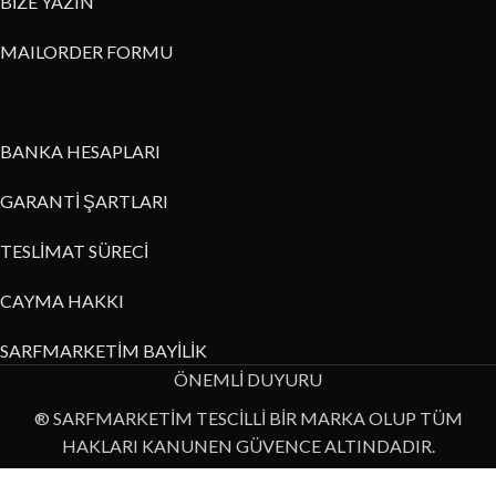
BİZE YAZIN
MAILORDER FORMU
BANKA HESAPLARI
GARANTİ ŞARTLARI
TESLİMAT SÜRECİ
CAYMA HAKKI
SARFMARKETİM BAYİLİK
ÖNEMLİ DUYURU
® SARFMARKETİM TESCİLLİ BİR MARKA OLUP TÜM
HAKLARI KANUNEN GÜVENCE ALTINDADIR.
Bu internet sitesi üzerinde yer alan resim, metin ya da diğer veri