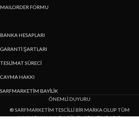
MAILORDER FORMU
BANKA HESAPLARI
GARANTİ ŞARTLARI
TESLİMAT SÜRECİ
CAYMA HAKKI
SARFMARKETİM BAYİLİK
ÖNEMLİ DUYURU
® SARFMARKETİM TESCİLLİ BİR MARKA OLUP TÜM
HAKLARI KANUNEN GÜVENCE ALTINDADIR.
Bu internet sitesi üzerinde yer alan resim, metin ya da diğer veri
bilgilerinin izinsiz kullanımı yasaktır.