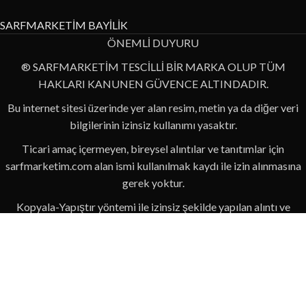
SARFMARKETİM BAYİLİK
ÖNEMLİ DUYURU
® SARFMARKETİM TESCİLLİ BİR MARKA OLUP TÜM
HAKLARI KANUNEN GÜVENCE ALTINDADIR.
Bu internet sitesi üzerinde yer alan resim, metin ya da diğer veri
bilgilerinin izinsiz kullanımı yasaktır.
Ticari amaç içermeyen, bireysel alıntılar ve tanıtımlar için
sarfmarketim.com alan ismi kullanılmak kaydı ile izin alınmasına
gerek yoktur.
Kopyala-Yapıştır yöntemi ile izinsiz şekilde yapılan alıntı ve
paylaşımlar eğer ticari bir amaç için paylaşılıyorsa, yasalar
çerçevesinde gerekli işlemlerin yapılacağını hatırlatırız!
Sarfmarketim internet sitesinde paylaşılan bilgiler, tamamı ile
özgün ve hiçbir yerden alıntı olmayan bilgilerdir.
Usulsüz alıntı sebebi ile kanuni anlamda zarar görmemek için