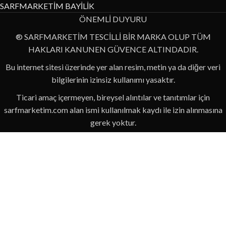
SARFMARKETİM BAYİLİK
ÖNEMLİ DUYURU
® SARFMARKETİM TESCİLLİ BİR MARKA OLUP TÜM
HAKLARI KANUNEN GÜVENCE ALTINDADIR.
Bu internet sitesi üzerinde yer alan resim, metin ya da diğer veri
bilgilerinin izinsiz kullanımı yasaktır.
Ticari amaç içermeyen, bireysel alıntılar ve tanıtımlar için
sarfmarketim.com alan ismi kullanılmak kaydı ile izin alınmasına
gerek yoktur.
Kopyala-Yapıştır yöntemi ile izinsiz şekilde yapılan alıntı ve
paylaşımlar eğer ticari bir amaç için paylaşılıyorsa, yasalar
çerçevesinde gerekli işlemlerin yapılacağını hatırlatırız!
Sarfmarketim internet sitesinde paylaşılan bilgiler, tamamı ile
özgün ve hiçbir yerden alıntı olmayan bilgilerdir.
Usulsüz alıntı sebebi ile kanuni anlamda zarar görmemek için
lütfen alıntılarınıza dikkat ediniz!