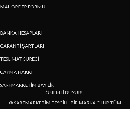
MAILORDER FORMU
BANKA HESAPLARI
GARANTİ ŞARTLARI
TESLİMAT SÜRECİ
CAYMA HAKKI
SARFMARKETİM BAYİLİK
ÖNEMLİ DUYURU
® SARFMARKETİM TESCİLLİ BİR MARKA OLUP TÜM
HAKLARI KANUNEN GÜVENCE ALTINDADIR.
Bu internet sitesi üzerinde yer alan resim, metin ya da diğer veri
bilgilerinin izinsiz kullanımı yasaktır.