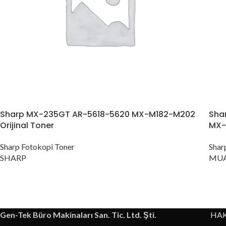
Konica Minolta Yazıcı Toner
Lexmark Yazıcı Toner
Oki Yazıcı Toner
Panasonic Yazıcı Toner
Samsung Yazıcı Toner
Xerox Yazıcı Toner
Sharp MX-235GT AR-5618-5620 MX-M182-M202
Sha
Orijinal Toner
MX-
Sharp Fotokopi Toner
Shar
SHARP
MUA
Gen-Tek Büro Makinaları San. Tic. Ltd. Şti.
HA