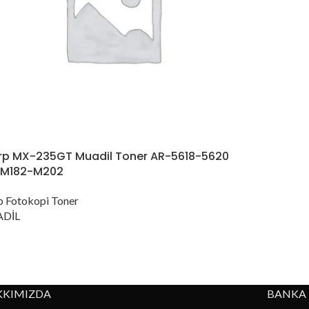
rp MX-235GT Muadil Toner AR-5618-5620
M182-M202
p Fotokopi Toner
DİL
KKIMIZDA
BANKA 