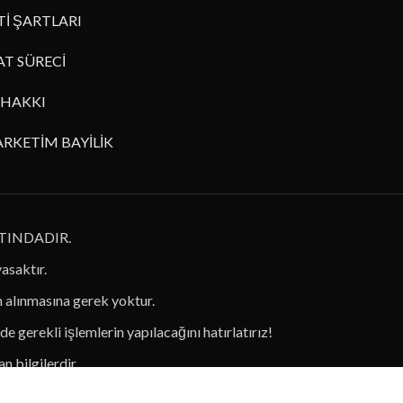
İ ŞARTLARI
AT SÜRECİ
HAKKI
RKETİM BAYİLİK
TINDADIR.
yasaktır.
in alınmasına gerek yoktur.
de gerekli işlemlerin yapılacağını hatırlatırız!
n bilgilerdir.
diniz!