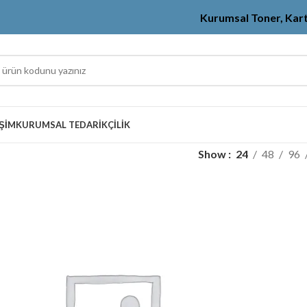
Kurumsal Toner, Kar
IŞIM
KURUMSAL TEDARIKÇILIK
Show
24
48
96