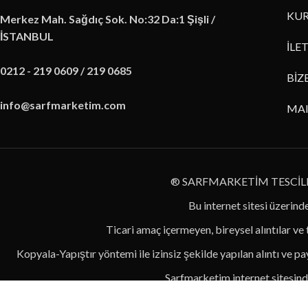
KUR
Merkez Mah. Sağdıç Sok. No:32 Da:1 Şişli /
İSTANBUL
İLE
0212 - 219 0609 / 219 0685
BİZ
info@sarfmarketim.com
MA
® SARFMARKETİM TESCİL
Bu internet sitesi üzerinde
Ticari amaç içermeyen, bireysel alıntılar ve
Kopyala-Yapıştır yöntemi ile izinsiz şekilde yapılan alıntı ve pay
Sarfmarketim internet sitesinde
Usulsüz alıntı sebebi i