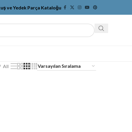
tuş ve Yedek Parça Kataloğu
All