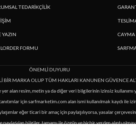
UMSAL TEDARİKÇİLİK
GARANT
TİŞİM
TESLİM
E YAZIN
CAYMA 
ILORDER FORMU
SARFMA
ÖNEMLİ DUYURU
Lİ BİR MARKA OLUP TÜM HAKLARI KANUNEN GÜVENCE AL
 yer alan resim, metin ya da diğer veri bilgilerinin izinsiz kullanımı 
 tanıtımlar için sarfmarketim.com alan ismi kullanılmak kaydı ile iz
laşımlar eğer ticari bir amaç için paylaşılıyorsa, yasalar çerçevesin
 paylaşılan bilgiler, tamamı ile özgün ve hiçbir yerden alıntı olmaya
le kanuni anlamda zarar görmemek için lütfen alıntılarınıza dikkat e