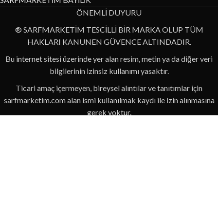
ÖNEMLİ DUYURU
® SARFMARKETİM TESCİLLİ BİR MARKA OLUP TÜM
HAKLARI KANUNEN GÜVENCE ALTINDADIR.
Bu internet sitesi üzerinde yer alan resim, metin ya da diğer veri
bilgilerinin izinsiz kullanımı yasaktır.
Ticari amaç içermeyen, bireysel alıntılar ve tanıtımlar için
sarfmarketim.com alan ismi kullanılmak kaydı ile izin alınmasına
gerek yoktur.
Kopyala-Yapıştır yöntemi ile izinsiz şekilde yapılan alıntı ve
paylaşımlar eğer ticari bir amaç için paylaşılıyorsa, yasalar
çerçevesinde gerekli işlemlerin yapılacağını hatırlatırız!
Sarfmarketim internet sitesinde paylaşılan bilgiler, tamamı ile
özgün ve hiçbir yerden alıntı olmayan bilgilerdir.
Usulsüz alıntı sebebi ile kanuni anlamda zarar görmemek için
lütfen alıntılarınıza dikkat ediniz!