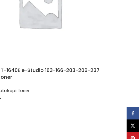
 T-1640E e-Studio 163-166-203-206-237
 Toner
otokopi Toner
A
Face
X
Pinte