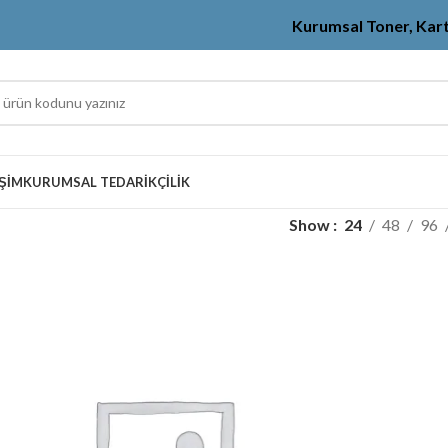
Kurumsal Toner, Kar
IŞIM
KURUMSAL TEDARIKÇILIK
Show
24
48
96