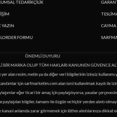
UMSAL TEDARİKÇİLİK
GARANT
TİŞİM
TESLİM
E YAZIN
CAYMA 
ILORDER FORMU
SARFMA
ÖNEMLİ DUYURU
Lİ BİR MARKA OLUP TÜM HAKLARI KANUNEN GÜVENCE AL
 yer alan resim, metin ya da diğer veri bilgilerinin izinsiz kullanımı 
 tanıtımlar için sarfmarketim.com alan ismi kullanılmak kaydı ile iz
laşımlar eğer ticari bir amaç için paylaşılıyorsa, yasalar çerçevesin
 paylaşılan bilgiler, tamamı ile özgün ve hiçbir yerden alıntı olmaya
le kanuni anlamda zarar görmemek için lütfen alıntılarınıza dikkat e