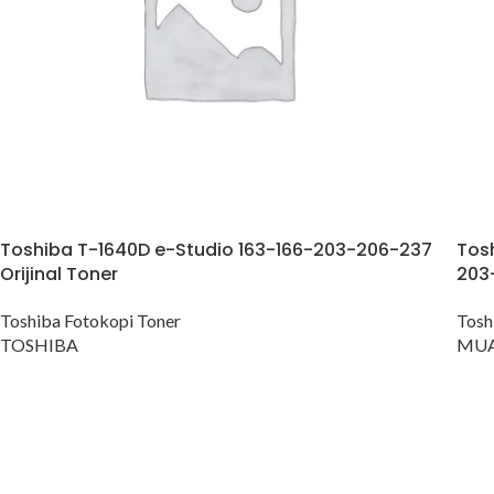
Konica Minolta Yazıcı Toner
Lexmark Yazıcı Toner
Oki Yazıcı Toner
Panasonic Yazıcı Toner
Samsung Yazıcı Toner
Xerox Yazıcı Toner
Toshiba T-1640D e-Studio 163-166-203-206-237
Tos
Orijinal Toner
203
Toshiba Fotokopi Toner
Tosh
TOSHIBA
MUA