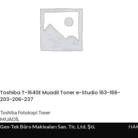
Toshiba T-1640E Muadil Toner e-Studio 163-166-
203-206-237
Toshiba Fotokopi Toner
MUADİL
Gen-Tek Büro Makinaları San. Tic. Ltd. Şti.
HA