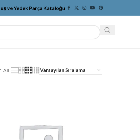
tuş ve Yedek Parça Kataloğu
All