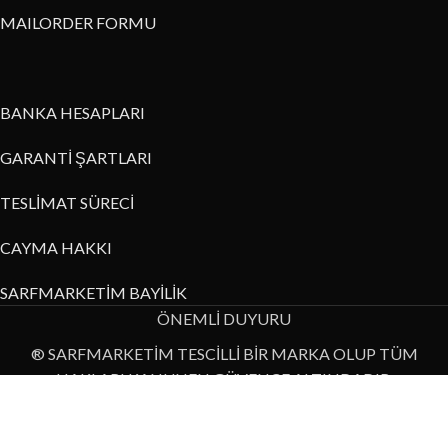
MAILORDER FORMU
BANKA HESAPLARI
GARANTİ ŞARTLARI
TESLİMAT SÜRECİ
CAYMA HAKKI
SARFMARKETİM BAYİLİK
ÖNEMLİ DUYURU
® SARFMARKETİM TESCİLLİ BİR MARKA OLUP TÜM
HAKLARI KANUNEN GÜVENCE ALTINDADIR.
Bu internet sitesi üzerinde yer alan resim, metin ya da diğer veri
bilgilerinin izinsiz kullanımı yasaktır.