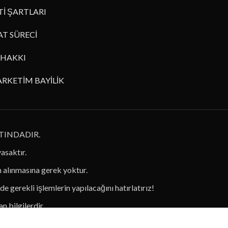
İ ŞARTLARI
AT SÜRECİ
HAKKI
RKETİM BAYİLİK
TINDADIR.
yasaktır.
in alınmasına gerek yoktur.
de gerekli işlemlerin yapılacağını hatırlatırız!
n bilgilerdir.
diniz!