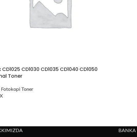
x CD1025 CD1030 CD1035 CD1040 CD1050
inal Toner
 Fotokopi Toner
X
KKIMIZDA
BANKA 