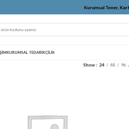
Kurumsal Toner, Kar
IŞIM
KURUMSAL TEDARIKÇILIK
Show
24
48
96