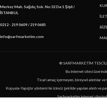
KUR
Merkez Mah. Sağdıç Sok. No:32 Da:1 Şişli /
İSTANBUL
İLE
0212 - 219 0609 / 219 0685
BİZ
info@sarfmarketim.com
MA
® SARFMARKETİM TESCİL
Bu internet sitesi üzerinde
Ticari amaç içermeyen, bireysel alıntılar ve
Kopyala-Yapıştır yöntemi ile izinsiz şekilde yapılan alıntı ve pay
Sarfmarketim internet sitesinde
Usulsüz alıntı sebebi i