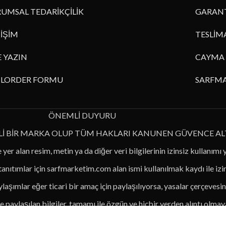
UMSAL TEDARİKÇİLİK
GARANT
TİŞİM
TESLİM
E YAZIN
CAYMA 
ILORDER FORMU
SARFMA
ÖNEMLİ DUYURU
Lİ BİR MARKA OLUP TÜM HAKLARI KANUNEN GÜVENCE AL
 yer alan resim, metin ya da diğer veri bilgilerinin izinsiz kullanımı 
 tanıtımlar için sarfmarketim.com alan ismi kullanılmak kaydı ile iz
laşımlar eğer ticari bir amaç için paylaşılıyorsa, yasalar çerçevesin
 paylaşılan bilgiler, tamamı ile özgün ve hiçbir yerden alıntı olmaya
le kanuni anlamda zarar görmemek için lütfen alıntılarınıza dikkat e