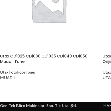
Konica Minolta Yazıcı Toner
Lexmark Yazıcı Toner
Oki Yazıcı Toner
Panasonic Yazıcı Toner
Samsung Yazıcı Toner
Xerox Yazıcı Toner
Utax CD1025 CD1030 CD1035 CD1040 CD1050
Uta
Muadil Toner
Orij
Utax Fotokopi Toner
Utax
MUADİL
UTA
Gen-Tek Büro Makinaları San. Tic. Ltd. Şti.
HA