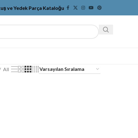
tuş ve Yedek Parça Kataloğu
All