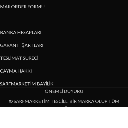
MAILORDER FORMU
BANKA HESAPLARI
GARANTİ ŞARTLARI
TESLİMAT SÜRECİ
CAYMA HAKKI
SARFMARKETİM BAYİLİK
ÖNEMLİ DUYURU
® SARFMARKETİM TESCİLLİ BİR MARKA OLUP TÜM
HAKLARI KANUNEN GÜVENCE ALTINDADIR.
Bu internet sitesi üzerinde yer alan resim, metin ya da diğer veri
bilgilerinin izinsiz kullanımı yasaktır.