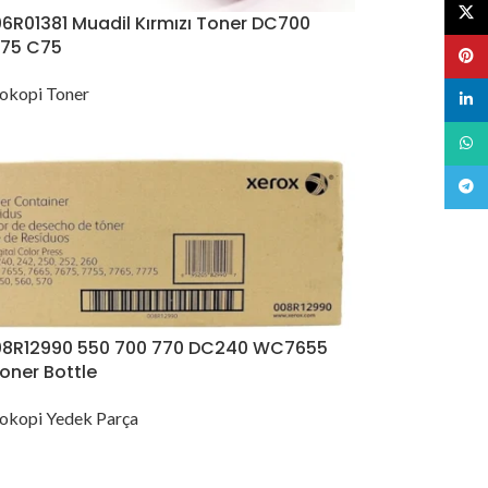
X
6R01381 Muadil Kırmızı Toner DC700
75 C75
Pinte
okopi Toner
linked
What
Teleg
08R12990 550 700 770 DC240 WC7655
oner Bottle
okopi Yedek Parça