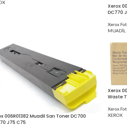
OX
Xerox 00
DC770 J
Xerox Fot
MUADİL
Xerox 0
Waste T
Xerox Fot
XEROX
ox 006R01382 Muadil Sarı Toner DC700
70 J75 C75