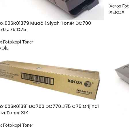
Xerox Fot
XEROX
ox 006R01379 Muadil Siyah Toner DC700
70 J75 C75
x Fotokopi Toner
DİL
ox 006R01381 DC700 DC770 J75 C75 Orijinal
ızı Toner 31K
x Fotokopi Toner