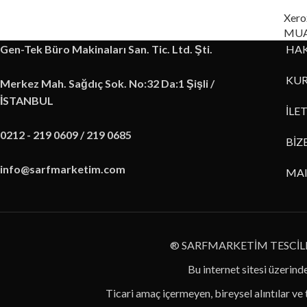
Xero
MUA
Gen-Tek Büro Makinaları San. Tic. Ltd. Şti.
HA
KUR
Merkez Mah. Sağdıç Sok. No:32 Da:1 Şişli /
İSTANBUL
İLE
0212 - 219 0609 / 219 0685
BİZ
info@sarfmarketim.com
MA
® SARFMARKETİM TESCİL
Bu internet sitesi üzerinde
Ticari amaç içermeyen, bireysel alıntılar ve