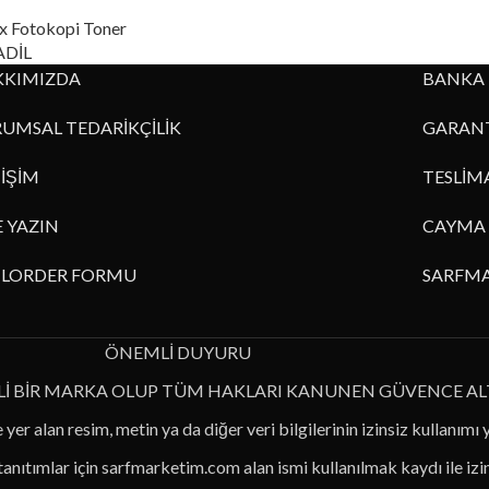
x Fotokopi Toner
DİL
KKIMIZDA
BANKA 
UMSAL TEDARİKÇİLİK
GARANT
TİŞİM
TESLİM
E YAZIN
CAYMA 
ILORDER FORMU
SARFMA
ÖNEMLİ DUYURU
Lİ BİR MARKA OLUP TÜM HAKLARI KANUNEN GÜVENCE AL
 yer alan resim, metin ya da diğer veri bilgilerinin izinsiz kullanımı 
 tanıtımlar için sarfmarketim.com alan ismi kullanılmak kaydı ile iz