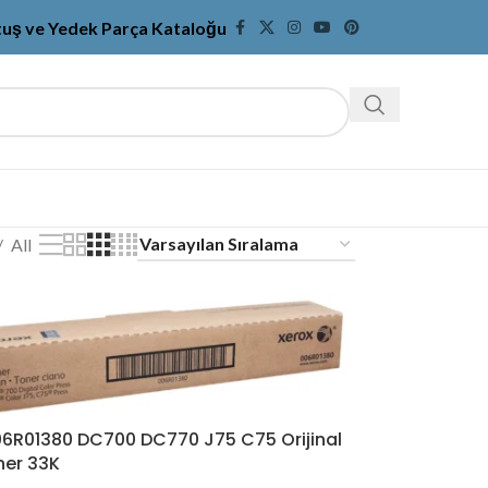
tuş ve Yedek Parça Kataloğu
All
06R01380 DC700 DC770 J75 C75 Orijinal
ner 33K