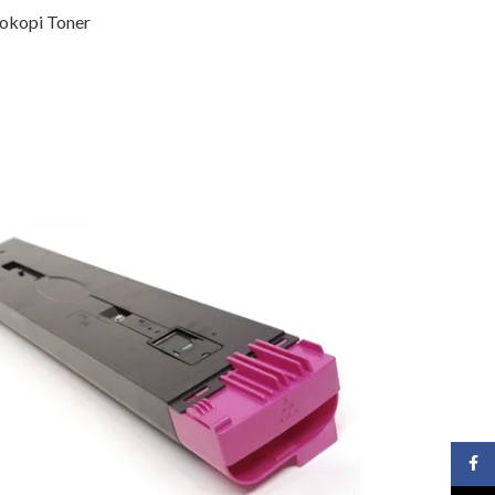
okopi Toner
Face