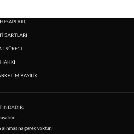
HESAPLARI
İ ŞARTLARI
AT SÜRECİ
HAKKI
RKETİM BAYİLİK
TINDADIR.
yasaktır.
in alınmasına gerek yoktur.