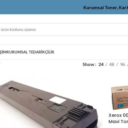
Kurumsal Toner, Kar
IŞIM
KURUMSAL TEDARIKÇILIK
i
Show
24
48
96
Xerox 0
Mavi To