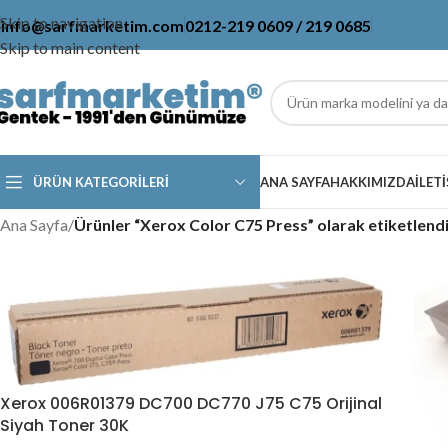
Skip to navigation
info@sarfmarketim.com
0212-219 0609 / 219 0685
Skip to main content
ÜRÜN KATEGORILERI
ANA SAYFA
HAKKIMIZDA
İLET
Ana Sayfa
/
Ürünler “Xerox Color C75 Press” olarak etiketlend
Brother Muadil Toner
Brother Orijinal Toner
Canon Yazıcı Toner
Epson Yazıcı Toner
HP Muadil Toner
Xerox 006R01379 DC700 DC770 J75 C75 Orijinal
Siyah Toner 30K
HP Orijinal Toner