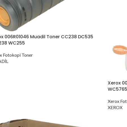
ox 006R01046 Muadil Toner CC238 DC535
38 WC255
x Fotokopi Toner
DİL
Xerox 
WC5765
Xerox Fot
XEROX