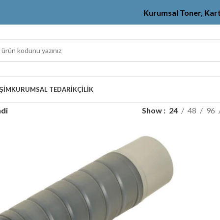
Kurumsal Toner, Kar
IŞIM
KURUMSAL TEDARIKÇILIK
ndi
Show
24
48
96