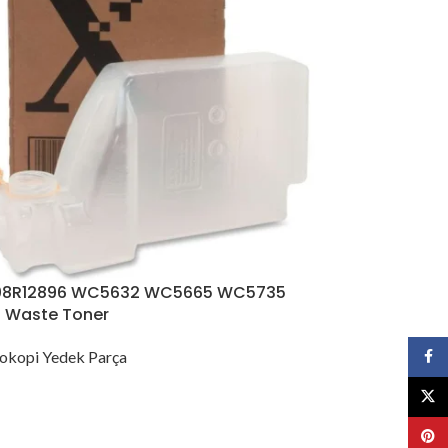
008R12896 WC5632 WC5665 WC5735
 Waste Toner
okopi Yedek Parça
Face
X
Pinte