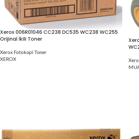
Konica Minolta Yazıcı Toner
Lexmark Yazıcı Toner
Oki Yazıcı Toner
Xerox 006R01046 CC238 DC535 WC238 WC255
Panasonic Yazıcı Toner
Orijinal İkili Toner
Xer
Samsung Yazıcı Toner
WC2
Xerox Fotokopi Toner
Xerox Yazıcı Toner
XEROX
Xero
MUA