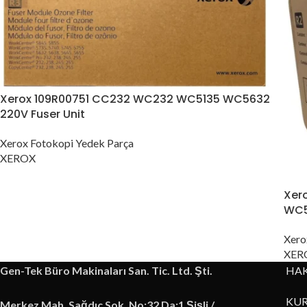
Xerox 109R00751 CC232 WC232 WC5135 WC5632
220V Fuser Unit
Xerox Fotokopi Yedek Parça
XEROX
Xer
WC5
Xero
XER
Gen-Tek Büro Makinaları San. Tic. Ltd. Şti.
HA
KUR
Merkez Mah. Sağdıç Sok. No:32 Da:1 Şişli /