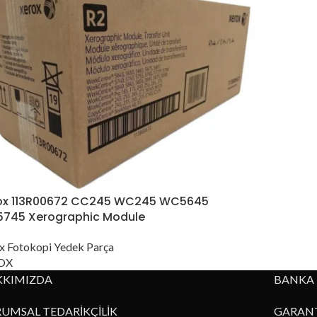
ox 113R00672 CC245 WC245 WC5645
745 Xerographic Module
x Fotokopi Yedek Parça
OX
KKIMIZDA
BANKA 
UMSAL TEDARİKÇİLİK
GARANT