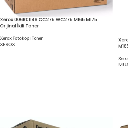
Konica Minolta Yazıcı Toner
Lexmark Yazıcı Toner
Xerox 006R01146 CC275 WC275 M165 M175
Oki Yazıcı Toner
Orijinal İkili Toner
Panasonic Yazıcı Toner
Xerox Fotokopi Toner
Xer
Samsung Yazıcı Toner
XEROX
M16
Xerox Yazıcı Toner
Xero
MUA