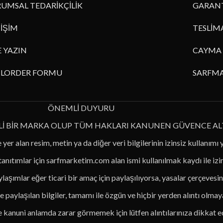
UMSAL TEDARİKÇİLİK
GARANT
TİŞİM
TESLİM
E YAZIN
CAYMA 
ILORDER FORMU
SARFMA
ÖNEMLİ DUYURU
Lİ BİR MARKA OLUP TÜM HAKLARI KANUNEN GÜVENCE AL
 yer alan resim, metin ya da diğer veri bilgilerinin izinsiz kullanımı 
 tanıtımlar için sarfmarketim.com alan ismi kullanılmak kaydı ile iz
laşımlar eğer ticari bir amaç için paylaşılıyorsa, yasalar çerçevesin
 paylaşılan bilgiler, tamamı ile özgün ve hiçbir yerden alıntı olmaya
le kanuni anlamda zarar görmemek için lütfen alıntılarınıza dikkat e