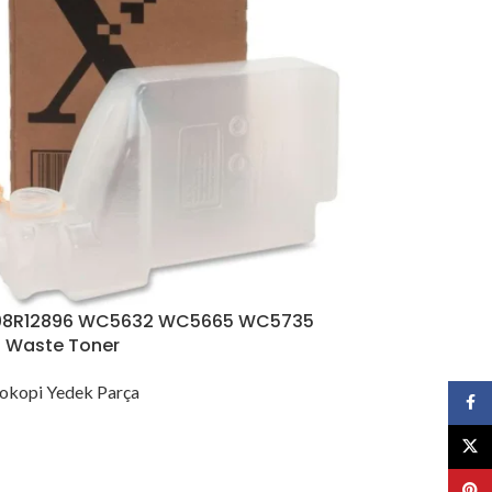
008R12896 WC5632 WC5665 WC5735
 Waste Toner
okopi Yedek Parça
Face
X
Pinte