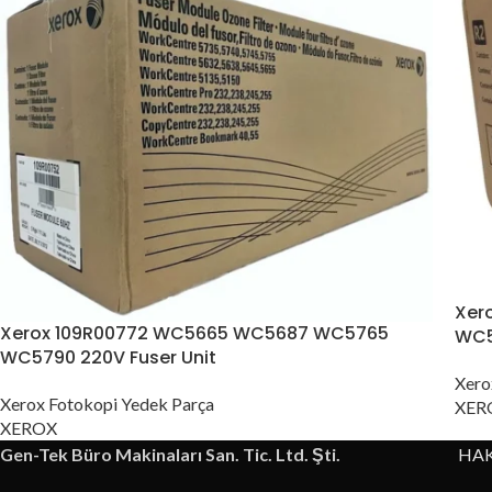
Xer
Xerox 109R00772 WC5665 WC5687 WC5765
WC5
WC5790 220V Fuser Unit
Xero
Xerox Fotokopi Yedek Parça
XER
XEROX
Gen-Tek Büro Makinaları San. Tic. Ltd. Şti.
HA