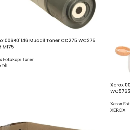
ox 006R01146 Muadil Toner CC275 WC275
5 M175
x Fotokopi Toner
DİL
Xerox 
WC5765
Xerox Fot
XEROX