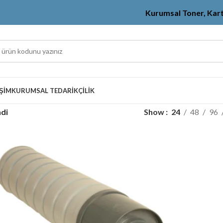
Kurumsal Toner, Kar
IŞIM
KURUMSAL TEDARIKÇILIK
ndi
Show
24
48
96