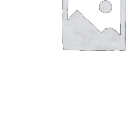
Konica Minolta Yazıcı Toner
Lexmark Yazıcı Toner
Oki Yazıcı Toner
Panasonic Yazıcı Toner
Samsung Yazıcı Toner
Xerox Yazıcı Toner