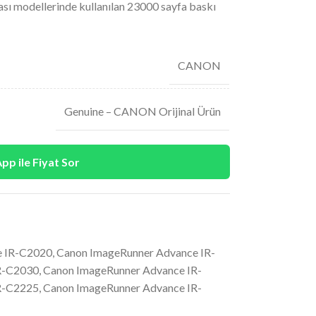
ı modellerinde kullanılan 23000 sayfa baskı
CANON
Genuine – CANON Orijinal Ürün
p ile Fiyat Sor
e IR-C2020
,
Canon ImageRunner Advance IR-
R-C2030
,
Canon ImageRunner Advance IR-
R-C2225
,
Canon ImageRunner Advance IR-