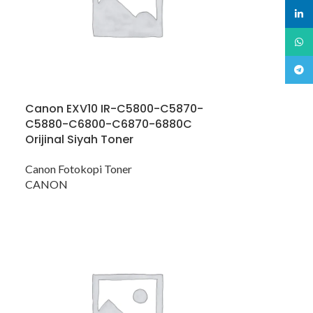
linked
What
Teleg
Canon EXV10 IR-C5800-C5870-
C5880-C6800-C6870-6880C
Orijinal Siyah Toner
Canon Fotokopi Toner
CANON