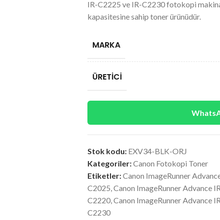
IR-C2225 ve IR-C2230 fotokopi makinas
kapasitesine sahip toner ürünüdür.
MARKA
ÜRETICI
WhatsAp
Stok kodu:
EXV34-BLK-ORJ
Kategoriler:
Canon Fotokopi Toner
Etiketler:
Canon ImageRunner Advanc
C2025
,
Canon ImageRunner Advance I
C2220
,
Canon ImageRunner Advance I
C2230