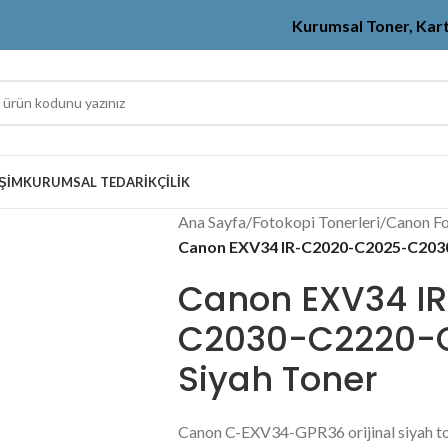
Kurumsal Toner, Kar
IŞIM
KURUMSAL TEDARIKÇILIK
Ana Sayfa
/
Fotokopi Tonerleri
/
Canon Fo
Canon EXV34 IR-C2020-C2025-C2030-
Canon EXV34 I
C2030-C2220-C2
Siyah Toner
Canon C-EXV34-GPR36 orijinal siyah t