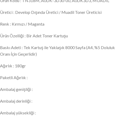
Ürün Kodu : TN318M, A0DK-3D30-00, A0DK3D3, MUADIL
Üretici : Develop Dışında Üretici / Muadil Toner Üreticisi
Renk : Kırmızı / Magenta
Ürün Özelliği : Bir Adet Toner Kartuşu
Baskı Adeti : Tek Kartuş ile Yaklaşık 8000 Sayfa (A4, %5 Doluluk
Oranı İçin Geçerlidir)
Ağırlık : 180gr
Paketli Ağırlık :
Ambalaj genişliği :
Ambalaj derinliği :
Ambalaj yüksekliği :