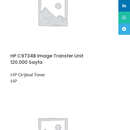
linked
What
Teleg
HP C9734B Image Transfer Unit
120.000 Sayfa
HP Orijinal Toner
HP