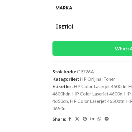
MARKA
ÜRETICI
WhatsAp
Stok kodu:
C9726A
Kategoriler:
HP Orijinal Toner
Etiketler:
HP Color Laserjet 4600dn
,
H
4600hdn
,
HP Color Laserjet 4600n
,
HP 
4650dn
,
HP Color Laserjet 4650dtn
,
HP
4650n
Share: