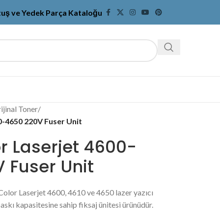
tuş ve Yedek Parça Kataloğu
jinal Toner
/
0-4650 220V Fuser Unit
r Laserjet 4600-
 Fuser Unit
Color Laserjet 4600, 4610 ve 4650 lazer yazıcı
skı kapasitesine sahip fiksaj ünitesi ürünüdür.