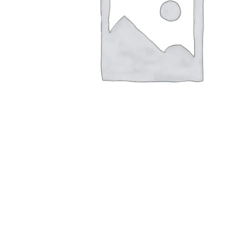
Konica Minolta Yazıcı Toner
Lexmark Yazıcı Toner
Oki Yazıcı Toner
Panasonic Yazıcı Toner
Samsung Yazıcı Toner
Xerox Yazıcı Toner