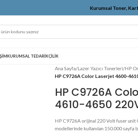
Kurumsal Toner, Kar
IŞIM
KURUMSAL TEDARIKÇILIK
Ana Sayfa
/
Lazer Yazıcı Tonerleri
/
HP Ori
HP C9726A Color Laserjet 4600-461
HP C9726A Colo
4610-4650 220V
HP C9726A orijinal 220 Volt fuser unit 
modellerinde kullanılan 150.000 sayfa ba