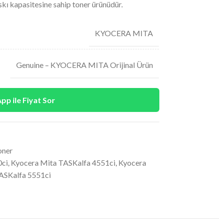
kı kapasitesine sahip toner ürünüdür.
KYOCERA MITA
Genuine – KYOCERA MITA Orijinal Ürün
p ile Fiyat Sor
oner
0ci
,
Kyocera Mita TASKalfa 4551ci
,
Kyocera
ASKalfa 5551ci