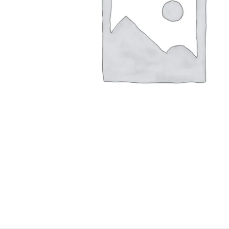
Konica Minolta Yazıcı Toner
Lexmark Yazıcı Toner
Oki Yazıcı Toner
Panasonic Yazıcı Toner
Samsung Yazıcı Toner
Xerox Yazıcı Toner