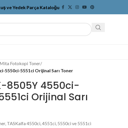
tuş ve Yedek Parça Kataloğu
Mita Fotokopi Toner
/
-5550ci-5551ci Orijinal Sarı Toner
K-8505Y 4550ci-
551ci Orijinal Sarı
ner, TASKalfa 4550ci, 4551ci, 5550ci ve 5551ci