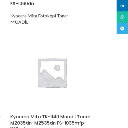
FS-1060dn
linked
Kyocera Mita Fotokopi Toner
What
MUADİL
Teleg
r
Kyocera Mita TK-1140 Muadil Toner
M2035dn-M2535dn FS-1035mfp-