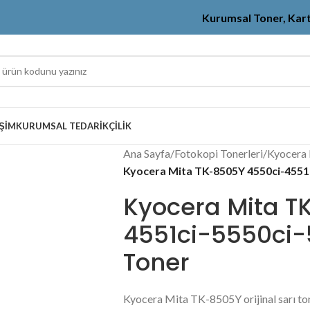
Kurumsal Toner, Kar
IŞIM
KURUMSAL TEDARIKÇILIK
Ana Sayfa
/
Fotokopi Tonerleri
/
Kyocera 
Kyocera Mita TK-8505Y 4550ci-4551ci
Kyocera Mita T
4551ci-5550ci-5
Toner
Kyocera Mita TK-8505Y orijinal sarı to