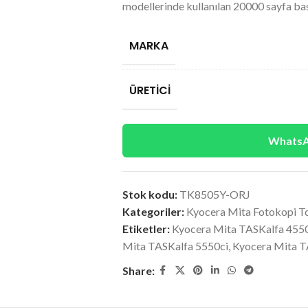
modellerinde kullanılan 20000 sayfa bas
MARKA
ÜRETICI
WhatsAp
Stok kodu:
TK8505Y-ORJ
Kategoriler:
Kyocera Mita Fotokopi T
Etiketler:
Kyocera Mita TASKalfa 455
Mita TASKalfa 5550ci
,
Kyocera Mita T
Share: