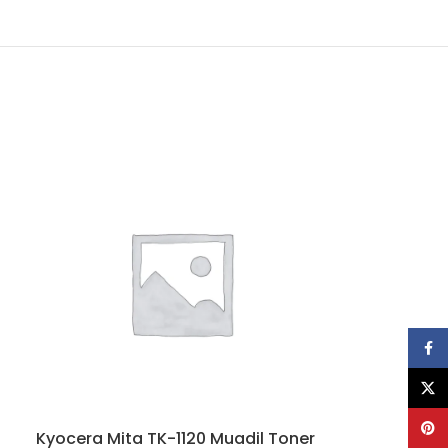
Face
X
Pinte
Kyocera Mita TK-1120 Muadil Toner