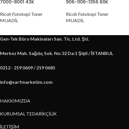
7000-8001 43K
906-1106-1356 60K
Ricoh Fotokopi Toner
Ricoh Fotokopi Toner
MUADİL
MUADİL
Gen-Tek Büro Makinaları San. Tic. Ltd. Şti.
Merkez Mah. Sağdıç Sok. No:32 Da:1 Şişli / İSTANBUL
0212 - 219 0609 / 219 0685
info@sarfmarketim.com
HAKKIMIZDA
KURUMSAL TEDARİKÇİLİK
İLETİŞİM