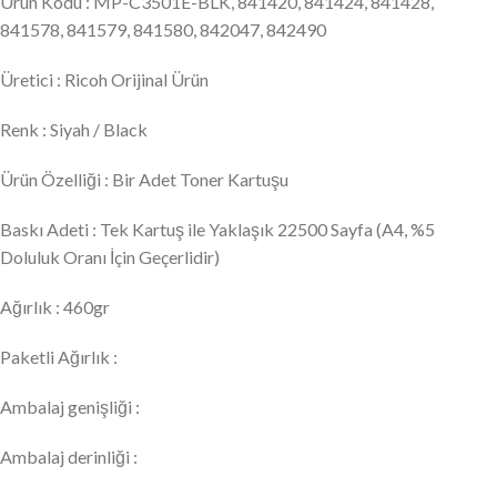
Ürün Kodu : MP-C3501E-BLK, 841420, 841424, 841428,
841578, 841579, 841580, 842047, 842490
Üretici : Ricoh Orijinal Ürün
Renk : Siyah / Black
Ürün Özelliği : Bir Adet Toner Kartuşu
Baskı Adeti : Tek Kartuş ile Yaklaşık 22500 Sayfa (A4, %5
Doluluk Oranı İçin Geçerlidir)
Ağırlık : 460gr
Paketli Ağırlık :
Ambalaj genişliği :
Ambalaj derinliği :