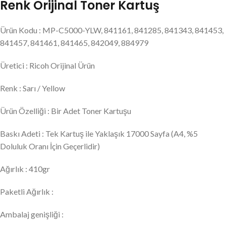
Renk Orijinal Toner Kartuş
Ürün Kodu : MP-C5000-YLW, 841161, 841285, 841343, 841453,
841457, 841461, 841465, 842049, 884979
Üretici : Ricoh Orijinal Ürün
Renk : Sarı / Yellow
Ürün Özelliği : Bir Adet Toner Kartuşu
Baskı Adeti : Tek Kartuş ile Yaklaşık 17000 Sayfa (A4, %5
Doluluk Oranı İçin Geçerlidir)
Ağırlık : 410gr
Paketli Ağırlık :
Ambalaj genişliği :