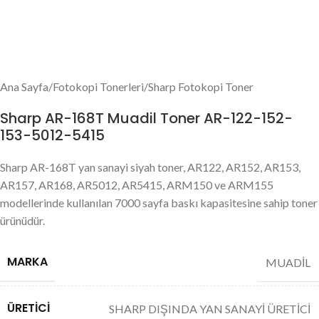
Ana Sayfa
/
Fotokopi Tonerleri
/
Sharp Fotokopi Toner
Sharp AR-168T Muadil Toner AR-122-152-
153-5012-5415
Sharp AR-168T yan sanayi siyah toner, AR122, AR152, AR153,
AR157, AR168, AR5012, AR5415, ARM150 ve ARM155
modellerinde kullanılan 7000 sayfa baskı kapasitesine sahip toner
ürünüdür.
MARKA
MUADİL
ÜRETICI
SHARP DIŞINDA YAN SANAYİ ÜRETİCİ