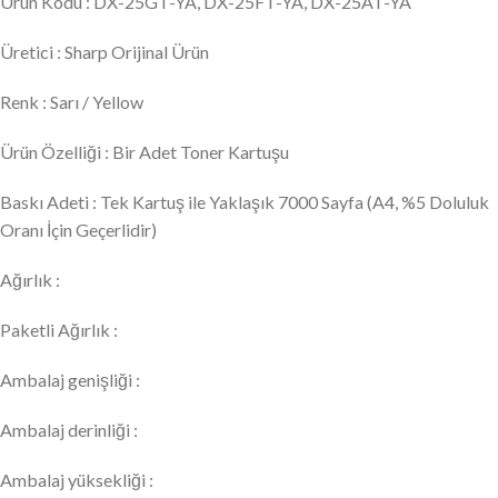
Ürün Kodu : DX-25GT-YA, DX-25FT-YA, DX-25AT-YA
Üretici : Sharp Orijinal Ürün
Renk : Sarı / Yellow
Ürün Özelliği : Bir Adet Toner Kartuşu
Baskı Adeti : Tek Kartuş ile Yaklaşık 7000 Sayfa (A4, %5 Doluluk
Oranı İçin Geçerlidir)
Ağırlık :
Paketli Ağırlık :
Ambalaj genişliği :
Ambalaj derinliği :
Ambalaj yüksekliği :