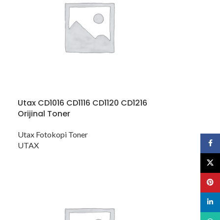
Utax CD1016 CD1116 CD1120 CD1216
Orijinal Toner
Utax Fotokopi Toner
Face
UTAX
X
Pinte
linked