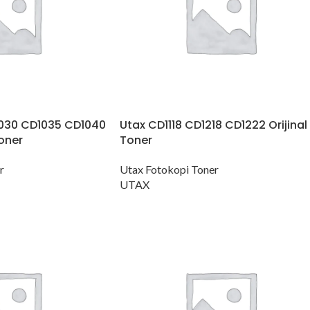
030 CD1035 CD1040
Utax CD1118 CD1218 CD1222 Orijinal
Toner
Toner
r
Utax Fotokopi Toner
UTAX