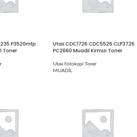
5235 P3520mfp
Utax CDC1726 CDC5526 CLP3726
l Toner
PC2660 Muadil Kırmızı Toner
r
Utax Fotokopi Toner
MUADİL