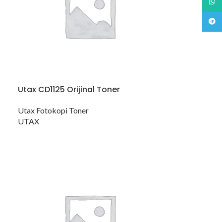
What
Teleg
Utax CD1125 Orijinal Toner
Utax Fotokopi Toner
UTAX