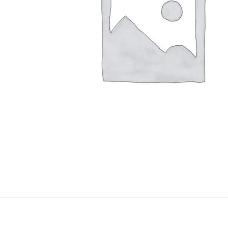
Konica Minolta Yazıcı Toner
Lexmark Yazıcı Toner
Oki Yazıcı Toner
Panasonic Yazıcı Toner
Samsung Yazıcı Toner
Xerox Yazıcı Toner