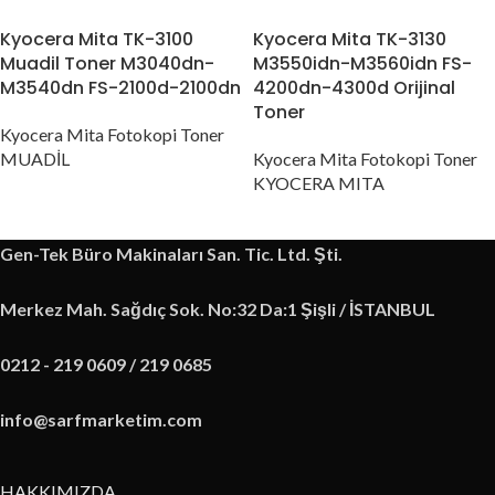
Kyocera Mita TK-3100
Kyocera Mita TK-3130
Muadil Toner M3040dn-
M3550idn-M3560idn FS-
M3540dn FS-2100d-2100dn
4200dn-4300d Orijinal
Toner
Kyocera Mita Fotokopi Toner
MUADİL
Kyocera Mita Fotokopi Toner
KYOCERA MITA
Gen-Tek Büro Makinaları San. Tic. Ltd. Şti.
Merkez Mah. Sağdıç Sok. No:32 Da:1 Şişli / İSTANBUL
0212 - 219 0609 / 219 0685
info@sarfmarketim.com
HAKKIMIZDA