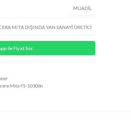
MUADİL
ERA MITA DIŞINDA YAN SANAYİ ÜRETİCİ
p ile Fiyat Sor
oner
cera Mita FS-1030dn