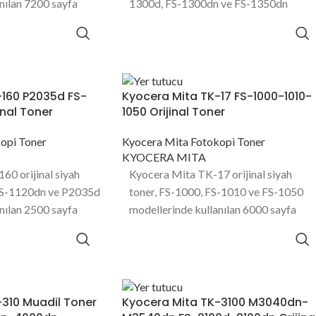
nılan 7200 sayfa
1300d, FS-1300dn ve FS-1350dn
 sahip toner
modellerinde kullanılan 7200 sayfa
baskı kapasitesine sahip toner
ürünüdür.
-160 P2035d FS-
Kyocera Mita TK-17 FS-1000-1010-
inal Toner
1050 Orijinal Toner
opi Toner
Kyocera Mita Fotokopi Toner
KYOCERA MITA
0 orijinal siyah
Kyocera Mita TK-17 orijinal siyah
FS-1120dn ve P2035d
toner, FS-1000, FS-1010 ve FS-1050
nılan 2500 sayfa
modellerinde kullanılan 6000 sayfa
 sahip toner
baskı kapasitesine sahip toner
ürünüdür.
310 Muadil Toner
Kyocera Mita TK-3100 M3040dn-