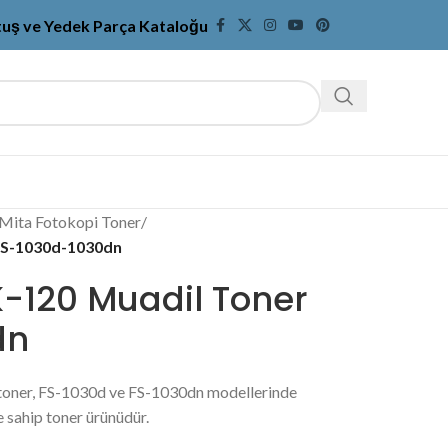
tuş ve Yedek Parça Kataloğu
Mita Fotokopi Toner
/
FS-1030d-1030dn
K-120 Muadil Toner
dn
toner, FS-1030d ve FS-1030dn modellerinde
e sahip toner ürünüdür.