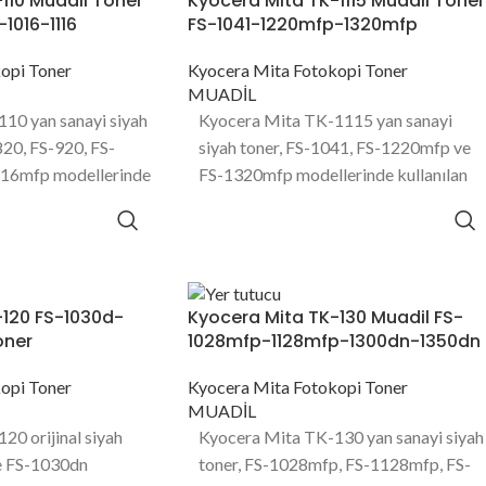
110 Muadil Toner
Kyocera Mita TK-1115 Muadil Toner
1016-1116
FS-1041-1220mfp-1320mfp
opi Toner
Kyocera Mita Fotokopi Toner
MUADİL
10 yan sanayi siyah
Kyocera Mita TK-1115 yan sanayi
820, FS-920, FS-
siyah toner, FS-1041, FS-1220mfp ve
16mfp modellerinde
FS-1320mfp modellerinde kullanılan
yfa baskı
1600 sayfa baskı kapasitesine sahip
 toner ürünüdür.
toner ürünüdür.
-120 FS-1030d-
Kyocera Mita TK-130 Muadil FS-
oner
1028mfp-1128mfp-1300dn-1350dn
opi Toner
Kyocera Mita Fotokopi Toner
MUADİL
0 orijinal siyah
Kyocera Mita TK-130 yan sanayi siyah
e FS-1030dn
toner, FS-1028mfp, FS-1128mfp, FS-