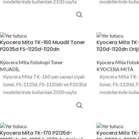
modellerinde kullanılan 2100 sayfa
modellerinde kulla
baskı kapasitesine sahip toner
baskı kapasitesine
ürünüdür.
ürünüdür.
Kyocera Mita TK-160 Muadil Toner
Kyocera Mita TK
P2035d FS-1120d-1120dn
1120d-1120dn Orij
Kyocera Mita Fotokopi Toner
Kyocera Mita Fotok
MUADİL
KYOCERA MITA
Kyocera Mita TK-160 yan sanayi siyah
Kyocera Mita TK-16
toner, FS-1120d, FS-1120dn ve P2035d
toner, FS-1120d, 
modellerinde kullanılan 2500 sayfa
modellerinde kulla
baskı kapasitesine sahip toner
baskı kapasitesine
ürünüdür.
ürünüdür.
Kyocera Mita TK-170 P2135d-
Kyocera Mita TK-