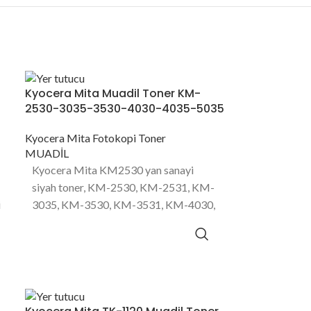
Kyocera Mita Muadil Toner KM-
2530-3035-3530-4030-4035-5035
Kyocera Mita Fotokopi Toner
MUADİL
Kyocera Mita KM2530 yan sanayi
siyah toner, KM-2530, KM-2531, KM-
i
3035, KM-3530, KM-3531, KM-4030,
0
KM-4031, KM-4035 ve KM-5035
fotokopi makinası modellerinde
kullanılan 34000 sayfa baskı
kapasitesine sahip toner ürünüdür.