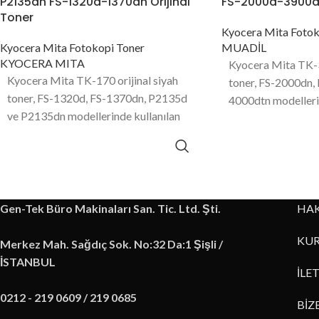
P2135dn FS-1320d-1370dn Orijinal
FS-2000d-3900
Toner
Kyocera Mita Fotok
Kyocera Mita Fotokopi Toner
MUADİL
KYOCERA MITA
Kyocera Mita TK-3
Kyocera Mita TK-170 orijinal siyah
toner, FS-2000dn,
toner, FS-1320d, FS-1370dn, P2135d
4000dtn modelleri
ve P2135dn modellerinde kullanılan
sayfa baskı kapasi
7200 sayfa baskı kapasitesine sahip
ürünüdür.
toner ürünüdür.
Gen-Tek Büro Makinaları San. Tic. Ltd. Şti.
HA
KUR
Merkez Mah. Sağdıç Sok. No:32 Da:1 Şişli /
İSTANBUL
İLE
0212 - 219 0609 / 219 0685
BİZ