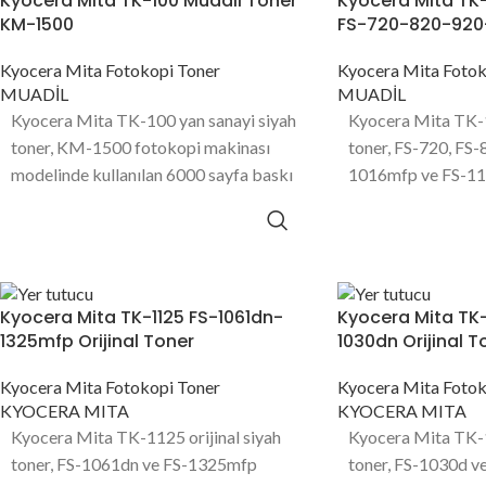
Kyocera Mita TK-100 Muadil Toner
Kyocera Mita TK-
KM-1500
FS-720-820-920-
Kyocera Mita Fotokopi Toner
Kyocera Mita Fotok
MUADİL
MUADİL
Kyocera Mita TK-100 yan sanayi siyah
Kyocera Mita TK-1
toner, KM-1500 fotokopi makinası
toner, FS-720, FS-
modelinde kullanılan 6000 sayfa baskı
1016mfp ve FS-11
kapasitesine sahip toner ürünüdür.
kullanılan 6000 sa
kapasitesine sahip
Kyocera Mita TK-1125 FS-1061dn-
Kyocera Mita TK
1325mfp Orijinal Toner
1030dn Orijinal T
Kyocera Mita Fotokopi Toner
Kyocera Mita Fotok
KYOCERA MITA
KYOCERA MITA
Kyocera Mita TK-1125 orijinal siyah
Kyocera Mita TK-12
toner, FS-1061dn ve FS-1325mfp
toner, FS-1030d v