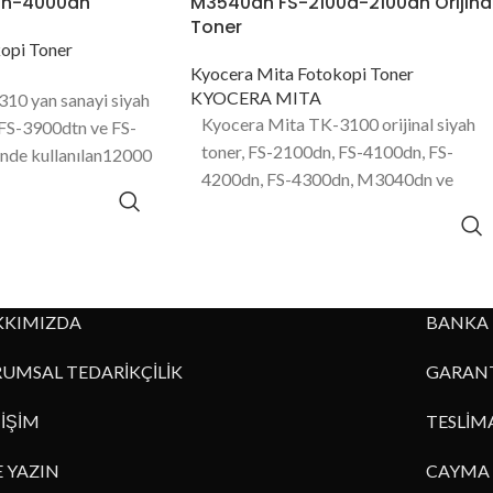
dn-4000dn
M3540dn FS-2100d-2100dn Orijina
Toner
opi Toner
Kyocera Mita Fotokopi Toner
KYOCERA MITA
10 yan sanayi siyah
Kyocera Mita TK-3100 orijinal siyah
 FS-3900dtn ve FS-
toner, FS-2100dn, FS-4100dn, FS-
nde kullanılan12000
4200dn, FS-4300dn, M3040dn ve
tesine sahip toner
M3540dn modellerinde kullanılan
12500 sayfa baskı kapasitesine sahip
toner ürünüdür.
KKIMIZDA
BANKA 
UMSAL TEDARİKÇİLİK
GARANT
TİŞİM
TESLİM
E YAZIN
CAYMA 