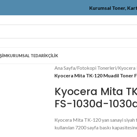
Kurumsal Toner, Kar
IŞIM
KURUMSAL TEDARIKÇILIK
Ana Sayfa
/
Fotokopi Tonerleri
/
Kyocera 
Kyocera Mita TK-120 Muadil Toner 
Kyocera Mita T
FS-1030d-1030
Kyocera Mita TK-120 yan sanayi siyah 
kullanılan 7200 sayfa baskı kapasitesin