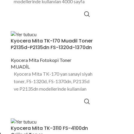
modellerinde kullanılan 4000 sayfa
baskı kapasitesine sahip toner
ürünüdür.
Kyocera Mita TK-170 Muadil Toner
P2135d-P2135dn FS-1320d-1370dn
Kyocera Mita Fotokopi Toner
MUADİL
Kyocera Mita TK-170 yan sanayi siyah
toner, FS-1320d, FS-1370dn, P2135d
ve P2135dn modellerinde kullanılan
7200 sayfa baskı kapasitesine sahip
toner ürünüdür.
Kyocera Mita TK-3110 FS-4100dn