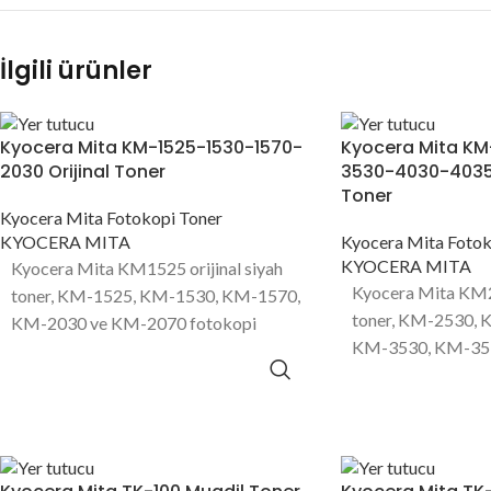
İlgili ürünler
Kyocera Mita KM-1525-1530-1570-
Kyocera Mita K
2030 Orijinal Toner
3530-4030-4035-
Toner
Kyocera Mita Fotokopi Toner
KYOCERA MITA
Kyocera Mita Fotok
KYOCERA MITA
Kyocera Mita KM1525 orijinal siyah
Kyocera Mita KM25
toner, KM-1525, KM-1530, KM-1570,
toner, KM-2530,
KM-2030 ve KM-2070 fotokopi
KM-3530, KM-35
makinası modellerinde kullanılan 11000
4031, KM-4035 v
sayfa baskı kapasitesine sahip toner
makinası modeller
ürünüdür.
sayfa baskı kapasi
ürünüdür.