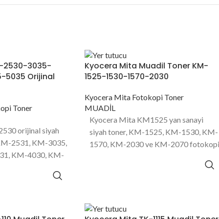
M-2530-3035-
Kyocera Mita Muadil Toner KM-
5035 Orijinal
1525-1530-1570-2030
Kyocera Mita Fotokopi Toner
opi Toner
MUADİL
Kyocera Mita KM1525 yan sanayi
30 orijinal siyah
siyah toner, KM-1525, KM-1530, KM-
 KM-2531, KM-3035,
1570, KM-2030 ve KM-2070 fotokop
31, KM-4030, KM-
makinası modellerinde kullanılan 1100
e KM-5035 fotokopi
sayfa baskı kapasitesine sahip toner
inde kullanılan 34000
ürünüdür.
tesine sahip toner