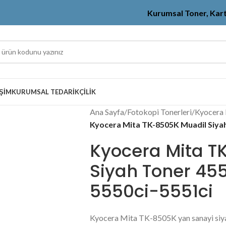
Kurumsal Toner, Kar
IŞIM
KURUMSAL TEDARIKÇILIK
Ana Sayfa
/
Fotokopi Tonerleri
/
Kyocera 
Kyocera Mita TK-8505K Muadil Siyah
Kyocera Mita T
Siyah Toner 45
5550ci-5551ci
Kyocera Mita TK-8505K yan sanayi siya