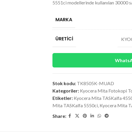
5551ci modellerinde kullanılan 30000 sa
MARKA
ÜRETICI
KYOC
WhatsAp
Stok kodu:
TK8505K-MUAD
Kategoriler:
Kyocera Mita Fotokopi T
Etiketler:
Kyocera Mita TASKalfa 455
Mita TASKalfa 5550ci
,
Kyocera Mita T
Share: