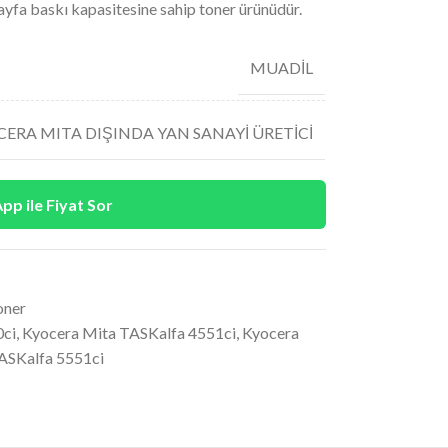
yfa baskı kapasitesine sahip toner ürünüdür.
MUADİL
ERA MITA DIŞINDA YAN SANAYİ ÜRETİCİ
p ile Fiyat Sor
oner
0ci
,
Kyocera Mita TASKalfa 4551ci
,
Kyocera
ASKalfa 5551ci