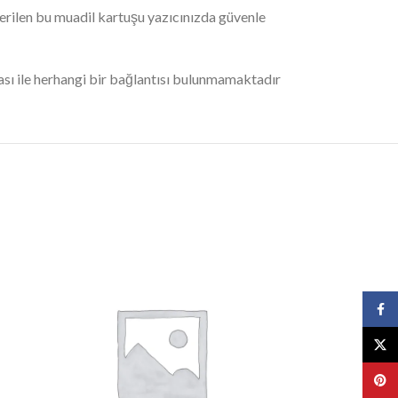
verilen bu muadil kartuşu yazıcınızda güvenle
ı ile herhangi bir bağlantısı bulunmamaktadır
Face
X
Pinte