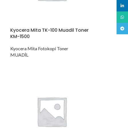
linked
What
Teleg
Kyocera Mita TK-100 Muadil Toner
KM-1500
Kyocera Mita Fotokopi Toner
MUADİL