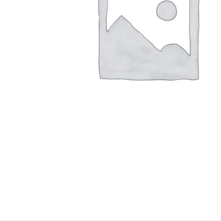
Konica Minolta Yazıcı Toner
Lexmark Yazıcı Toner
Oki Yazıcı Toner
Panasonic Yazıcı Toner
Samsung Yazıcı Toner
Xerox Yazıcı Toner