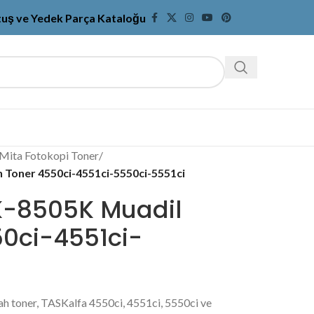
tuş ve Yedek Parça Kataloğu
Mita Fotokopi Toner
/
 Toner 4550ci-4551ci-5550ci-5551ci
K-8505K Muadil
50ci-4551ci-
h toner, TASKalfa 4550ci, 4551ci, 5550ci ve