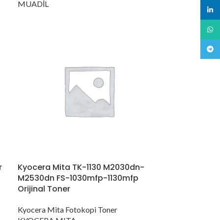
MUADİL
linked
What
Teleg
r
Kyocera Mita TK-1130 M2030dn-
M2530dn FS-1030mfp-1130mfp
Orijinal Toner
Kyocera Mita Fotokopi Toner