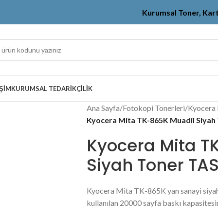
Kurumsal Toner, Kar
IŞIM
KURUMSAL TEDARIKÇILIK
Ana Sayfa
/
Fotokopi Tonerleri
/
Kyocera 
Kyocera Mita TK-865K Muadil Siyah 
Kyocera Mita T
Siyah Toner TAS
Kyocera Mita TK-865K yan sanayi siyah
kullanılan 20000 sayfa baskı kapasitesi