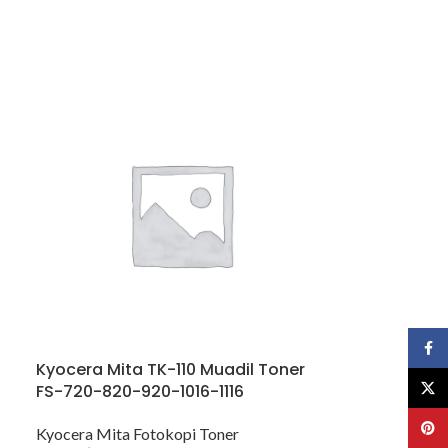
Face
Kyocera Mita TK-110 Muadil Toner
X
FS-720-820-920-1016-1116
Pinte
Kyocera Mita Fotokopi Toner