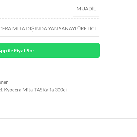
MUADİL
ERA MITA DIŞINDA YAN SANAYİ ÜRETİCİ
p ile Fiyat Sor
oner
i
,
Kyocera Mita TASKalfa 300ci