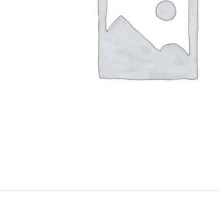
Konica Minolta Yazıcı Toner
Lexmark Yazıcı Toner
Oki Yazıcı Toner
Panasonic Yazıcı Toner
Samsung Yazıcı Toner
Xerox Yazıcı Toner