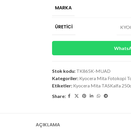
MARKA
ÜRETICI
KYOC
WhatsAp
Stok kodu:
TK865K-MUAD
Kategoriler:
Kyocera Mita Fotokopi T
Etiketler:
Kyocera Mita TASKalfa 250c
Share:
AÇIKLAMA