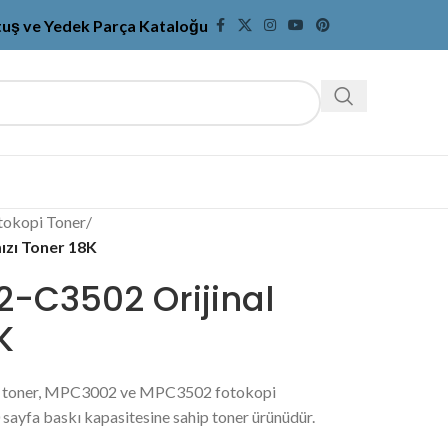
tuş ve Yedek Parça Kataloğu
tokopi Toner
/
ızı Toner 18K
-C3502 Orijinal
K
ı toner, MPC3002 ve MPC3502 fotokopi
sayfa baskı kapasitesine sahip toner ürünüdür.