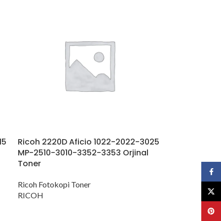
15
Ricoh 2220D Aficio 1022-2022-3025
MP-2510-3010-3352-3353 Orjinal
Toner
Face
Ricoh Fotokopi Toner
X
RICOH
Pinte