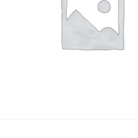
Konica Minolta Yazıcı Toner
Lexmark Yazıcı Toner
Oki Yazıcı Toner
Panasonic Yazıcı Toner
Samsung Yazıcı Toner
Xerox Yazıcı Toner