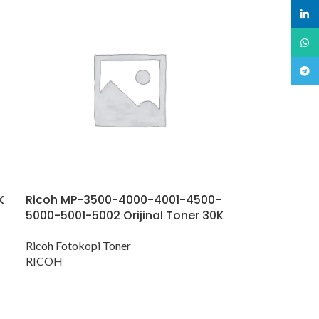
linked
What
Teleg
K
Ricoh MP-3500-4000-4001-4500-
5000-5001-5002 Orijinal Toner 30K
Ricoh Fotokopi Toner
RICOH