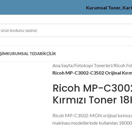
Kurumsal Toner, Kar
IŞIM
KURUMSAL TEDARIKÇILIK
Ana Sayfa
/
Fotokopi Tonerleri
/
Ricoh Fo
Ricoh MP-C3002-C3502 Orijinal Kırm
Ricoh MP-C3002
Kırmızı Toner 18
Ricoh MP-C3502-MGN orijinal kırmız
makinası modellerinde kullanılan 18000 