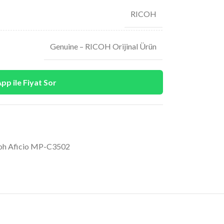
RICOH
Genuine – RICOH Orijinal Ürün
p ile Fiyat Sor
oh Aficio MP-C3502