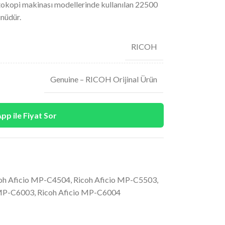
pi makinası modellerinde kullanılan 22500
ünüdür.
RICOH
Genuine – RICOH Orijinal Ürün
p ile Fiyat Sor
oh Aficio MP-C4504
,
Ricoh Aficio MP-C5503
,
 MP-C6003
,
Ricoh Aficio MP-C6004