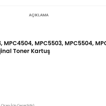
AÇIKLAMA
3, MPC4504, MPC5503, MPC5504, M
jinal Toner Kartuş
Oranı İçin Geçerlidir)