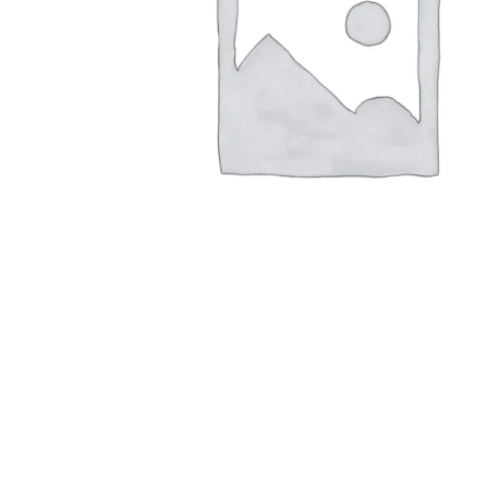
Konica Minolta Yazıcı Toner
Lexmark Yazıcı Toner
Oki Yazıcı Toner
Panasonic Yazıcı Toner
Samsung Yazıcı Toner
Xerox Yazıcı Toner