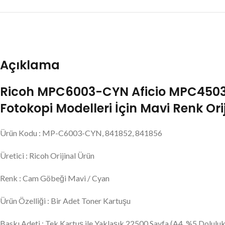
Açıklama
Ricoh MPC6003-CYN Aficio MPC450
Fotokopi Modelleri İçin Mavi Renk Ori
Ürün Kodu : MP-C6003-CYN, 841852, 841856
Üretici : Ricoh Orijinal Ürün
Renk : Cam Göbeği Mavi / Cyan
Ürün Özelliği : Bir Adet Toner Kartuşu
Baskı Adeti : Tek Kartuş ile Yaklaşık 22500 Sayfa (A4, %5 Doluluk 