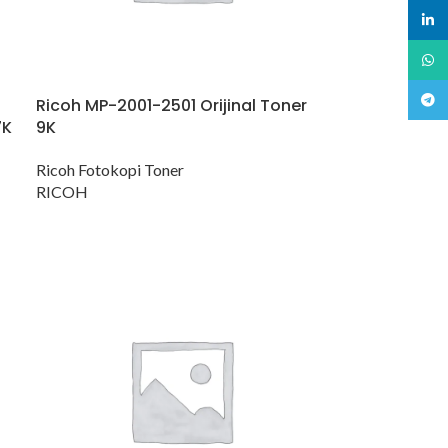
linked
What
Teleg
Ricoh MP-2001-2501 Orijinal Toner
7K
9K
Ricoh Fotokopi Toner
RICOH