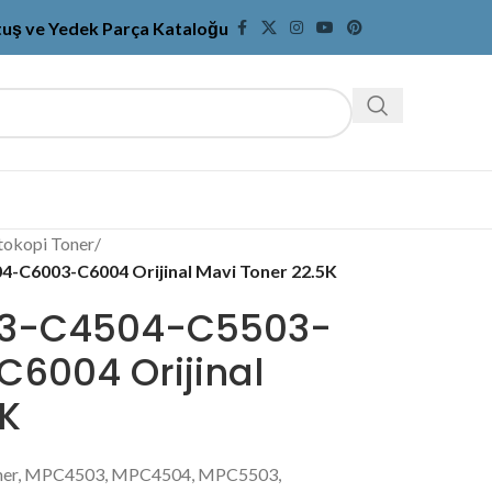
tuş ve Yedek Parça Kataloğu
tokopi Toner
/
-C6003-C6004 Orijinal Mavi Toner 22.5K
03-C4504-C5503-
6004 Orijinal
5K
toner, MPC4503, MPC4504, MPC5503,