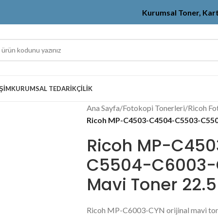
Kurumsal Toner, Kar
IŞIM
KURUMSAL TEDARIKÇILIK
Ana Sayfa
/
Fotokopi Tonerleri
/
Ricoh Fo
Ricoh MP-C4503-C4504-C5503-C5504
Ricoh MP-C45
C5504-C6003-C
Mavi Toner 22.
Ricoh MP-C6003-CYN orijinal mavi 