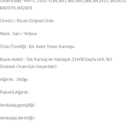
Ürün Kodu : MP-C7501-YLW, 841360, 841364, 841411, 841415,
842074, 842401
Üretici : Ricoh Orijinal Ürün
Renk : Sarı / Yellow
Ürün Özelliği : Bir Adet Toner Kartuşu
Baskı Adeti : Tek Kartuş ile Yaklaşık 21600 Sayfa (A4, %5
Doluluk Oranı İçin Geçerlidir)
Ağırlık : 560gr
Paketli Ağırlık :
Ambalaj genişliği :
Ambalaj derinliği :