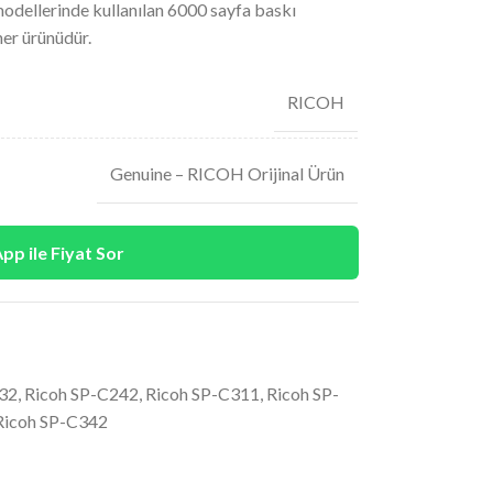
ellerinde kullanılan 6000 sayfa baskı
ner ürünüdür.
RICOH
Genuine – RICOH Orijinal Ürün
p ile Fiyat Sor
32
,
Ricoh SP-C242
,
Ricoh SP-C311
,
Ricoh SP-
Ricoh SP-C342