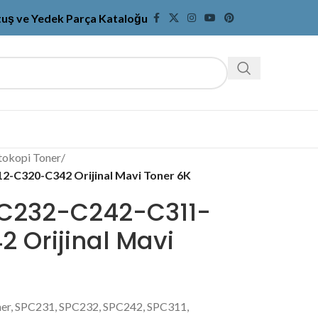
tuş ve Yedek Parça Kataloğu
tokopi Toner
/
-C320-C342 Orijinal Mavi Toner 6K
-C232-C242-C311-
 Orijinal Mavi
ner, SPC231, SPC232, SPC242, SPC311,