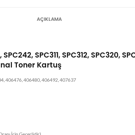
AÇIKLAMA
 SPC242, SPC311, SPC312, SPC320, SP
inal Toner Kartuş
, 406476, 406480, 406492, 407637
ranı İçin Geçerlidir)