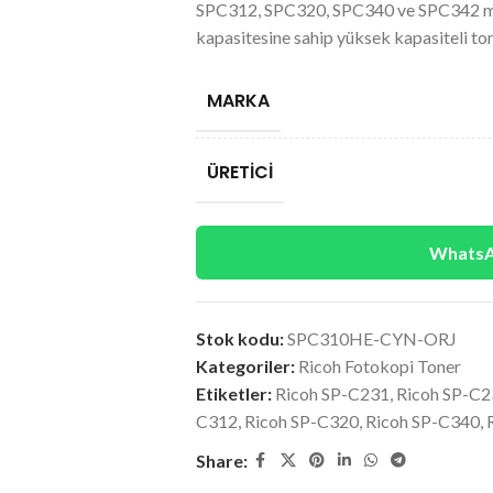
SPC312, SPC320, SPC340 ve SPC342 mod
kapasitesine sahip yüksek kapasiteli to
MARKA
ÜRETICI
WhatsAp
Stok kodu:
SPC310HE-CYN-ORJ
Kategoriler:
Ricoh Fotokopi Toner
Etiketler:
Ricoh SP-C231
,
Ricoh SP-C2
C312
,
Ricoh SP-C320
,
Ricoh SP-C340
,
Share: