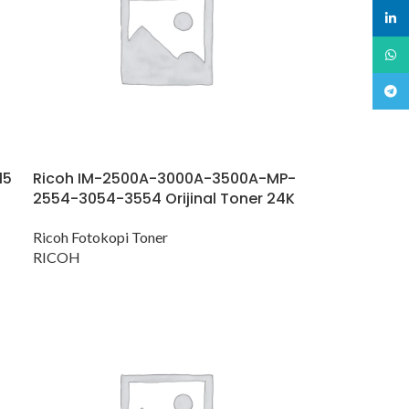
linked
What
Teleg
15
Ricoh IM-2500A-3000A-3500A-MP-
2554-3054-3554 Orijinal Toner 24K
Ricoh Fotokopi Toner
RICOH