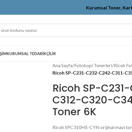
Kurumsal Toner, Kar
IŞIM
KURUMSAL TEDARIKÇILIK
Ana Sayfa
/
Fotokopi Tonerleri
/
Ricoh Fo
Ricoh SP-C231-C232-C242-C311-C312
Ricoh SP-C231
C312-C320-C342
Toner 6K
Ricoh SPC310HE-CYN orijinal mavi to