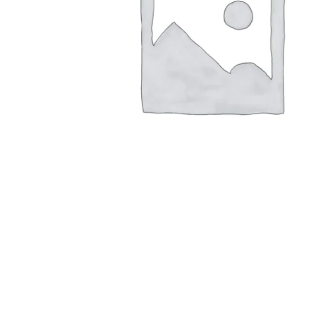
Konica Minolta Yazıcı Toner
Lexmark Yazıcı Toner
Oki Yazıcı Toner
Panasonic Yazıcı Toner
Samsung Yazıcı Toner
Xerox Yazıcı Toner