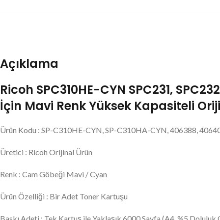
Açıklama
Ricoh SPC310HE-CYN SPC231, SPC232,
İçin Mavi Renk Yüksek Kapasiteli Orij
Ürün Kodu : SP-C310HE-CYN, SP-C310HA-CYN, 406388, 406404
Üretici : Ricoh Orijinal Ürün
Renk : Cam Göbeği Mavi / Cyan
Ürün Özelliği : Bir Adet Toner Kartuşu
Baskı Adeti : Tek Kartuş ile Yaklaşık 6000 Sayfa (A4, %5 Doluluk O