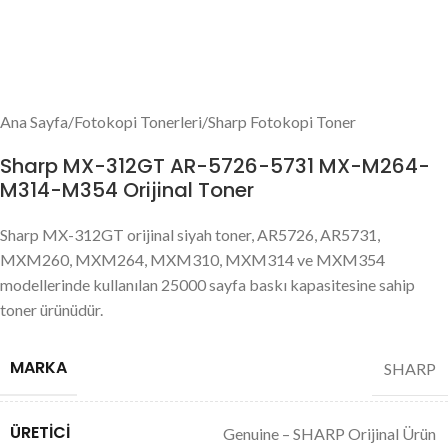
Ana Sayfa
/
Fotokopi Tonerleri
/
Sharp Fotokopi Toner
Sharp MX-312GT AR-5726-5731 MX-M264-
M314-M354 Orijinal Toner
Sharp MX-312GT orijinal siyah toner, AR5726, AR5731,
MXM260, MXM264, MXM310, MXM314 ve MXM354
modellerinde kullanılan 25000 sayfa baskı kapasitesine sahip
toner ürünüdür.
MARKA
SHARP
ÜRETICI
Genuine – SHARP Orijinal Ürün