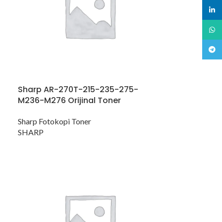
linked
What
Teleg
Sharp AR-270T-215-235-275-
M236-M276 Orijinal Toner
Sharp Fotokopi Toner
SHARP