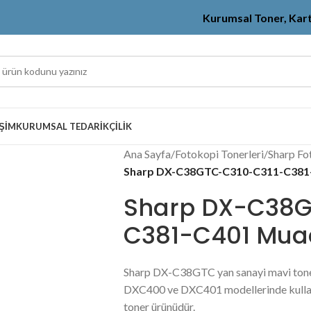
Kurumsal Toner, Kar
IŞIM
KURUMSAL TEDARIKÇILIK
Ana Sayfa
/
Fotokopi Tonerleri
/
Sharp Fo
Sharp DX-C38GTC-C310-C311-C381-
Sharp DX-C38G
C381-C401 Muad
Sharp DX-C38GTC yan sanayi mavi to
DXC400 ve DXC401 modellerinde kullanı
toner ürünüdür.