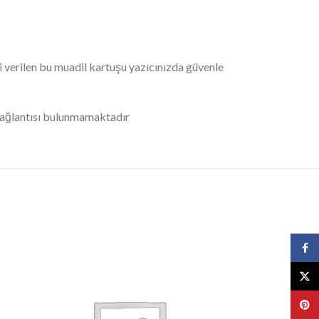
i verilen bu muadil kartuşu yazıcınızda güvenle
 bağlantısı bulunmamaktadır
Face
X
Pinte