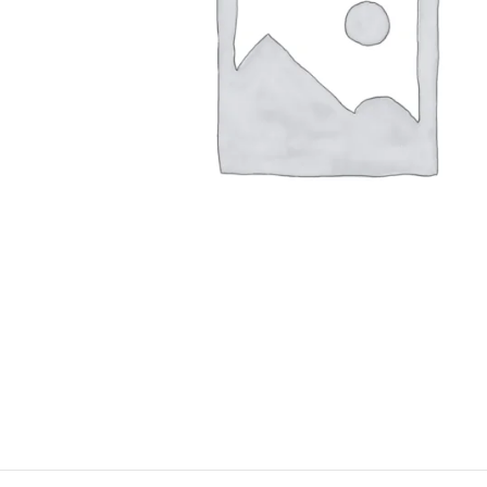
Konica Minolta Yazıcı Toner
Lexmark Yazıcı Toner
Oki Yazıcı Toner
Panasonic Yazıcı Toner
Samsung Yazıcı Toner
Xerox Yazıcı Toner