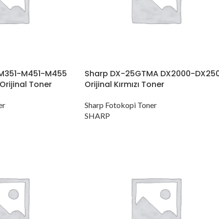
M351-M451-M455
Sharp DX-25GTMA DX2000-DX25
ijinal Toner
Orijinal Kırmızı Toner
er
Sharp Fotokopi Toner
SHARP