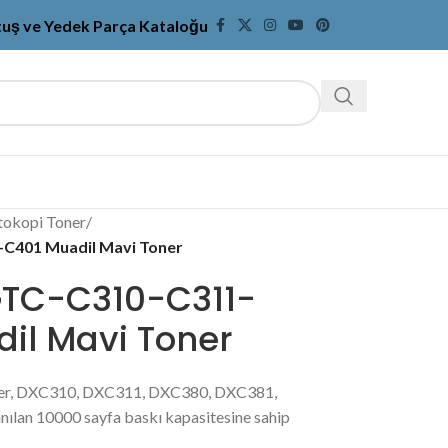
tuş ve Yedek Parça Kataloğu
tokopi Toner
/
C401 Muadil Mavi Toner
TC-C310-C311-
il Mavi Toner
ner, DXC310, DXC311, DXC380, DXC381,
lan 10000 sayfa baskı kapasitesine sahip