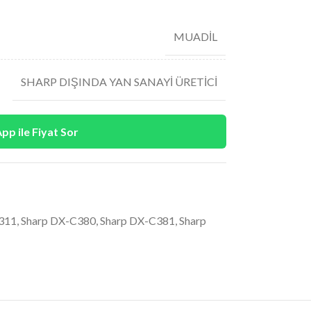
MUADİL
SHARP DIŞINDA YAN SANAYİ ÜRETİCİ
p ile Fiyat Sor
311
,
Sharp DX-C380
,
Sharp DX-C381
,
Sharp