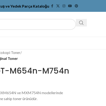
tuş ve Yedek Parça Kataloğu
tokopi Toner
/
inal Toner
GT-M654n-M754n
r, MXM654N ve MXM754N modellerinde
ne sahip toner ürünüdür.