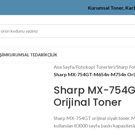
Kurumsal Toner, Kar
IŞIM
KURUMSAL TEDARIKÇILIK
Ana Sayfa
/
Fotokopi Tonerleri
/
Sharp Fo
Sharp MX-754GT-M654n-M754n Orij
Sharp MX-754
Orijinal Toner
Sharp MX-754GT orijinal siyah tone
kullanılan 83000 sayfa baskı kapasitesi