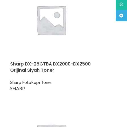
What
Teleg
Sharp DX-25GTBA DX2000-DX2500
Orijinal Siyah Toner
Sharp Fotokopi Toner
SHARP