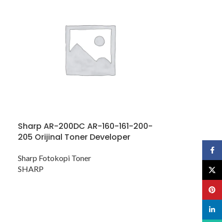
Sharp AR-200DC AR-160-161-200-
205 Orijinal Toner Developer
Face
Sharp Fotokopi Toner
SHARP
X
Pinte
linked