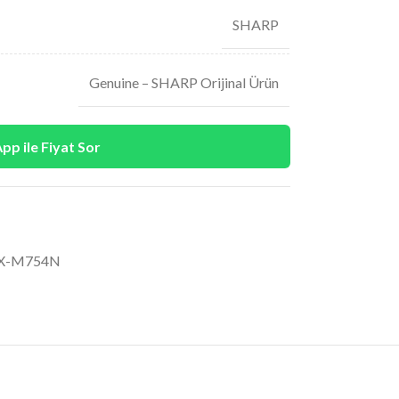
SHARP
Genuine – SHARP Orijinal Ürün
p ile Fiyat Sor
MX-M754N