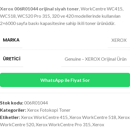
Xerox 006R01044 orijinal siyah toner
, WorkCentre WC415,
WC518, WC520 Pro 315, 320 ve 420 modellerinde kullanılan
2×6000 sayfa baskı kapasitesine sahip ikili toner ürünüdür.
MARKA
XEROX
ÜRETICI
Genuine – XEROX Orijinal Ürün
WhatsApp ile Fiyat Sor
Stok kodu:
006R01044
Kategoriler:
Xerox Fotokopi Toner
Etiketler:
Xerox WorkCentre 415
,
Xerox WorkCentre 518
,
Xerox
WorkCentre 520
,
Xerox WorkCentre Pro 315
,
Xerox