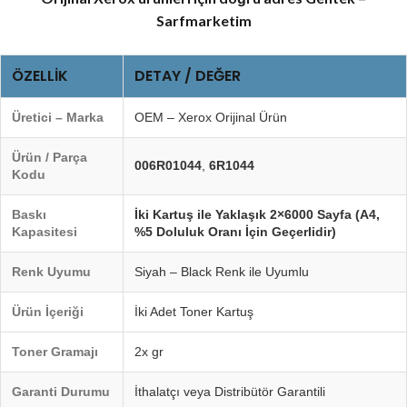
Sarfmarketim
ÖZELLIK
DETAY / DEĞER
Üretici – Marka
OEM – Xerox Orijinal Ürün
Ürün / Parça
006R01044
,
6R1044
Kodu
Baskı
İki Kartuş ile Yaklaşık 2×6000 Sayfa (A4,
Kapasitesi
%5 Doluluk Oranı İçin Geçerlidir)
Renk Uyumu
Siyah – Black Renk ile Uyumlu
Ürün İçeriği
İki Adet Toner Kartuş
Toner Gramajı
2x gr
Garanti Durumu
İthalatçı veya Distribütör Garantili