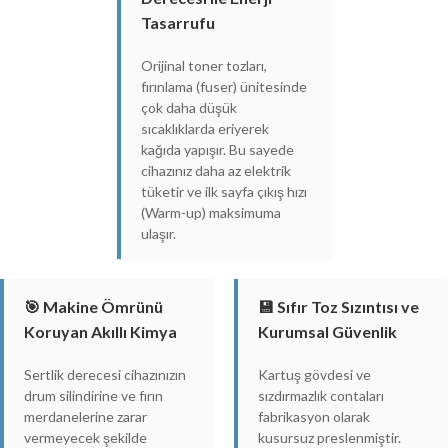
Tasarrufu
Orijinal toner tozları,
fırınlama (fuser) ünitesinde
çok daha düşük
sıcaklıklarda eriyerek
kağıda yapışır. Bu sayede
cihazınız daha az elektrik
tüketir ve ilk sayfa çıkış hızı
(Warm-up) maksimuma
ulaşır.
🎯 Makine Ömrünü
💾 Sıfır Toz Sızıntısı ve
Koruyan Akıllı Kimya
Kurumsal Güvenlik
Sertlik derecesi cihazınızın
Kartuş gövdesi ve
drum silindirine ve fırın
sızdırmazlık contaları
merdanelerine zarar
fabrikasyon olarak
vermeyecek şekilde
kusursuz preslenmiştir.