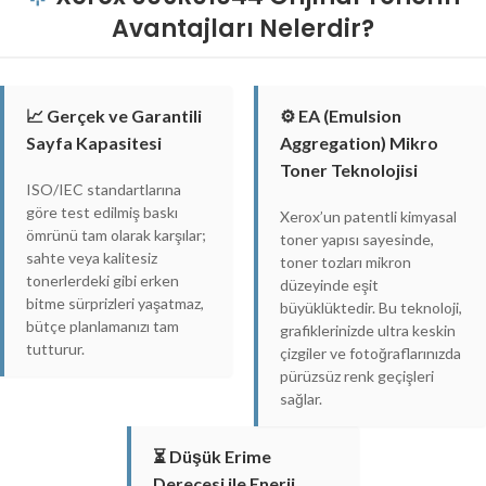
Avantajları Nelerdir?
📈 Gerçek ve Garantili
⚙️ EA (Emulsion
Sayfa Kapasitesi
Aggregation) Mikro
Toner Teknolojisi
ISO/IEC standartlarına
göre test edilmiş baskı
Xerox’un patentli kimyasal
ömrünü tam olarak karşılar;
toner yapısı sayesinde,
sahte veya kalitesiz
toner tozları mikron
tonerlerdeki gibi erken
düzeyinde eşit
bitme sürprizleri yaşatmaz,
büyüklüktedir. Bu teknoloji,
bütçe planlamanızı tam
grafiklerinizde ultra keskin
tutturur.
çizgiler ve fotoğraflarınızda
pürüzsüz renk geçişleri
sağlar.
⏳ Düşük Erime
Derecesi ile Enerji