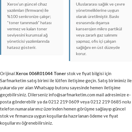
Xerox’un güncel cihaz
Uluslararası sağlık ve çevre
yazılımları (firmware) ile
yönetmeliklerine uygun
%100 senkronize çalışır;
olarak üretilmiştir. Baskı
“toner tanınmadı” hatası
esnasında dışarıya
vermez ve kalan toner
kanserojen mikro partikül
seviyesini kurumsal ağ
veya zararlı gaz salınımı
yöneticisi yazılımlarında
yapmaz, ofis içi çalışan
hatasız gösterir.
sağlığını en üst düzeyde
korur.
Orijinal
Xerox 006R01044 Toner
stok ve fiyat bilgisi için
Sarfmarketim satış birimi ile lütfen iletişime geçin. Satış birimimiz ile
yukarıda yer alan Whatsapp butonu sayesinde hemen iletişime
geçebilirsiniz. Dilerseniz info@sarfmarketim.com mail adresimize e-
posta gönderebilir ya da 0212 219 0609 veya 0212 219 0685 nolu
telefon numaralarımız üzerinden hemen görüşme sağlayıp güncel
stok ve firmanıza uygun koşullarda hazırlanan ödeme ve fiyat
koşullarını öğrenebilirsiniz.