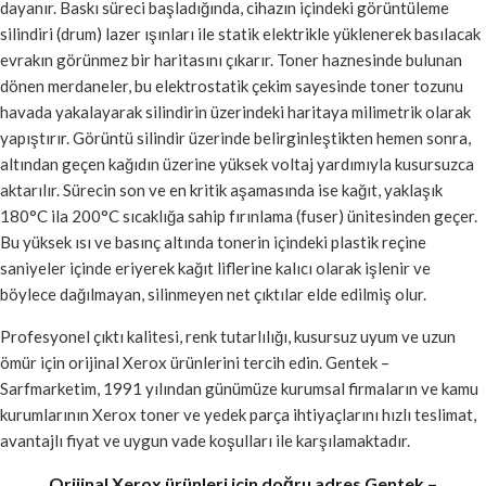
dayanır. Baskı süreci başladığında, cihazın içindeki görüntüleme
silindiri (drum) lazer ışınları ile statik elektrikle yüklenerek basılacak
evrakın görünmez bir haritasını çıkarır. Toner haznesinde bulunan
dönen merdaneler, bu elektrostatik çekim sayesinde toner tozunu
havada yakalayarak silindirin üzerindeki haritaya milimetrik olarak
yapıştırır. Görüntü silindir üzerinde belirginleştikten hemen sonra,
altından geçen kağıdın üzerine yüksek voltaj yardımıyla kusursuzca
aktarılır. Sürecin son ve en kritik aşamasında ise kağıt, yaklaşık
180°C ila 200°C sıcaklığa sahip fırınlama (fuser) ünitesinden geçer.
Bu yüksek ısı ve basınç altında tonerin içindeki plastik reçine
saniyeler içinde eriyerek kağıt liflerine kalıcı olarak işlenir ve
böylece dağılmayan, silinmeyen net çıktılar elde edilmiş olur.
Profesyonel çıktı kalitesi, renk tutarlılığı, kusursuz uyum ve uzun
ömür için orijinal Xerox ürünlerini tercih edin. Gentek –
Sarfmarketim, 1991 yılından günümüze kurumsal firmaların ve kamu
kurumlarının Xerox toner ve yedek parça ihtiyaçlarını hızlı teslimat,
avantajlı fiyat ve uygun vade koşulları ile karşılamaktadır.
Orijinal Xerox ürünleri için doğru adres Gentek –