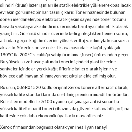
silindiri (drum) lazer ışınları ile statik elektrikle yüklenerek basılacak
evrakın görünmez bir haritasını çıkarır. Toner haznesinde bulunan
dönen merdaneler, bu elektrostatik çekim sayesinde toner tozunu
havada yakalayarak silindirin üzerindeki haritaya milimetrik olarak
yapıştırır. Görüntü silindir üzerinde belirginleştikten hemen sonra,
altından geçen kağıdın üzerine yüksek voltaj yardımıyla kusursuzca
aktarılır. Sürecin son ve en kritik aşamasında ise kağıt, yaklaşık
180°C ila 200°C sıcaklığa sahip fırınlama (fuser) ünitesinden geçer.
Bu yüksek ısı ve basınç altında tonerin içindeki plastik reçine
saniyeler içinde eriyerek kağıt liflerine kalıcı olarak işlenir ve
böylece dağılmayan, silinmeyen net çıktılar elde edilmiş olur.
Bu ürün, 006R01520 kodlu orijinal Xerox tonere alternatif olarak,
yüksek kalite standartlarında üretilmiş premium muadil bir üründür.
Belirtilen modellerle %100 uyumlu çalışma garantisi sunan bu
yüksek kaliteli muadil toneri cihazınızda güvenle kullanabilir, orijinal
kalitesine çok daha ekonomik fiyatlarla ulaşabilirsiniz.
Xerox firmasından bağımsız olarak yeni nesil yan sanayi