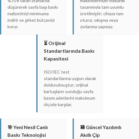
%70’e varan oranlarda
makinelerinizin mekanik
düşürerek sayfa başı baskı
tasarımıyla tam uyumlu
maliyetinizi minimuma
üretilmiştir; cihaza tam
indirir ve şirket bütçenizi
oturur, sıkışma veya
korur.
zorlanma yapmaz.
⏳ Orijinal
Standartlarında Baskı
Kapasitesi
ISO/IEC test
standartlarına uygun olarak
doldurulmuştur; orijinal
kartuşların sunduğu sayfa
basım adetlerini maksimum
ölçüde karşılar.
🎯 Yeni Nesil Canlı
💾 Güncel Yazılımlı
Baskı Teknolojisi
Akıllı Çip