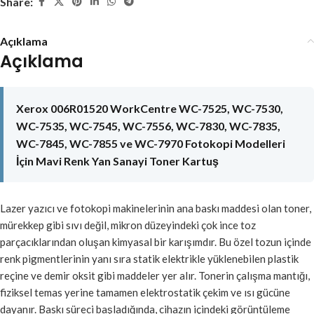
Share:
Açıklama
Açıklama
Xerox 006R01520 WorkCentre WC-7525, WC-7530,
WC-7535, WC-7545, WC-7556, WC-7830, WC-7835,
WC-7845, WC-7855 ve WC-7970 Fotokopi Modelleri
İçin Mavi Renk Yan Sanayi Toner Kartuş
Lazer yazıcı ve fotokopi makinelerinin ana baskı maddesi olan toner,
mürekkep gibi sıvı değil, mikron düzeyindeki çok ince toz
parçacıklarından oluşan kimyasal bir karışımdır. Bu özel tozun içinde
renk pigmentlerinin yanı sıra statik elektrikle yüklenebilen plastik
reçine ve demir oksit gibi maddeler yer alır. Tonerin çalışma mantığı,
fiziksel temas yerine tamamen elektrostatik çekim ve ısı gücüne
dayanır. Baskı süreci başladığında, cihazın içindeki görüntüleme