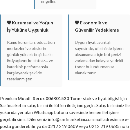
engeller.
🛡️ Kurumsal ve Yoğun
🛡️ Ekonomik ve
İş Yüküne Uygunluk
Güvenilir Yedekleme
Kamu kurumları, education
Uygun fiyat avantajı
merkezleri ve ofislerin
sayesinde, ofisinizde işlerin
günlük yüksek tirajlı baskı
aksamaması için bütçenizi
ihtiyaçlarını kesintisiz… ve
zorlamadan kolayca yedekli
kararlı bir performansla
toner bulundurmanıza
karşılayacak şekilde
olanak tanır.
tasarlanmıştır.
Premium
Muadil Xerox 006R01520 Toner
stok ve fiyat bilgisi için
Sarfmarketim satış birimi ile lütfen iletişime geçin. Satış birimimiz ile
yukarıda yer alan Whatsapp butonu sayesinde hemen iletişime
geçebilirsiniz. Dilerseniz info@sarfmarketim.com mail adresimize e-
posta gönderebilir ya da 0212 219 0609 veya 0212 219 0685 nolu