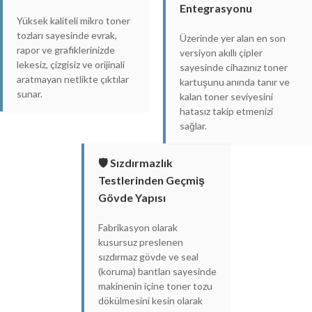
Entegrasyonu
Yüksek kaliteli mikro toner
tozları sayesinde evrak,
Üzerinde yer alan en son
rapor ve grafiklerinizde
versiyon akıllı çipler
lekesiz, çizgisiz ve orijinali
sayesinde cihazınız toner
aratmayan netlikte çıktılar
kartuşunu anında tanır ve
sunar.
kalan toner seviyesini
hatasız takip etmenizi
sağlar.
🛡️ Sızdırmazlık
Testlerinden Geçmiş
Gövde Yapısı
Fabrikasyon olarak
kusursuz preslenen
sızdırmaz gövde ve seal
(koruma) bantları sayesinde
makinenin içine toner tozu
dökülmesini kesin olarak