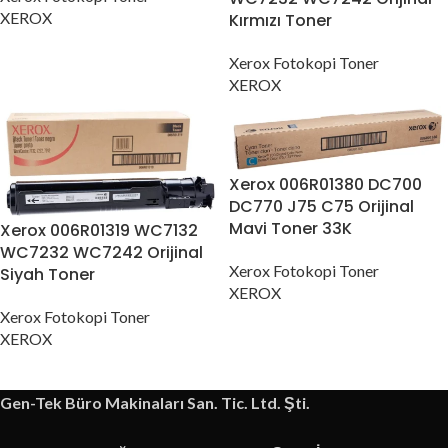
XEROX
Kırmızı Toner
Xerox Fotokopi Toner
XEROX
Xerox 006R01380 DC700
DC770 J75 C75 Orijinal
Mavi Toner 33K
Xerox 006R01319 WC7132
WC7232 WC7242 Orijinal
Xerox Fotokopi Toner
Siyah Toner
XEROX
Xerox Fotokopi Toner
XEROX
Gen-Tek Büro Makinaları San. Tic. Ltd. Şti.