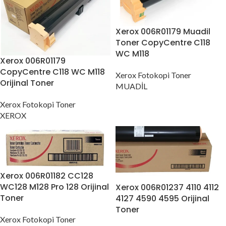
Xerox 006R01179 Muadil
Toner CopyCentre C118
WC M118
Xerox 006R01179
CopyCentre C118 WC M118
Xerox Fotokopi Toner
Orijinal Toner
MUADİL
Xerox Fotokopi Toner
XEROX
Xerox 006R01182 CC128
WC128 M128 Pro 128 Orijinal
Xerox 006R01237 4110 4112
Toner
4127 4590 4595 Orijinal
Toner
Xerox Fotokopi Toner