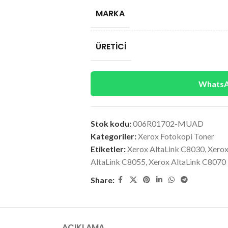
MARKA
ÜRETICI
WhatsAp
Stok kodu:
006R01702-MUAD
Kategoriler:
Xerox Fotokopi Toner
Etiketler:
Xerox AltaLink C8030
,
Xerox
AltaLink C8055
,
Xerox AltaLink C8070
Share:
AÇIKLAMA