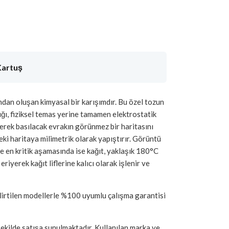
Kartuş
ndan oluşan kimyasal bir karışımdır. Bu özel tozun
tığı, fiziksel temas yerine tamamen elektrostatik
enerek basılacak evrakın görünmez bir haritasını
ki haritaya milimetrik olarak yapıştırır. Görüntü
ve en kritik aşamasında ise kağıt, yaklaşık 180°C
riyerek kağıt liflerine kalıcı olarak işlenir ve
elirtilen modellerle %100 uyumlu çalışma garantisi
şekilde satışa sunulmaktadır. Kullanılan marka ve