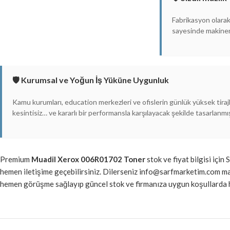
Fabrikasyon olarak
sayesinde makineni
🛡️ Kurumsal ve Yoğun İş Yüküne Uygunluk
Kamu kurumları, education merkezleri ve ofislerin günlük yüksek tirajlı
kesintisiz… ve kararlı bir performansla karşılayacak şekilde tasarlanmış
Premium
Muadil Xerox 006R01702 Toner
stok ve fiyat bilgisi için
hemen iletişime geçebilirsiniz. Dilerseniz info@sarfmarketim.com 
hemen görüşme sağlayıp güncel stok ve firmanıza uygun koşullarda ha