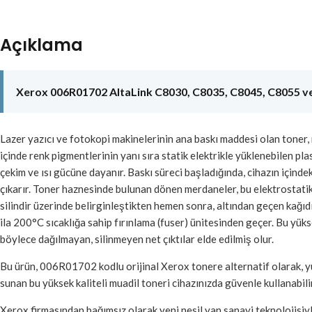
Açıklama
Xerox 006R01702 AltaLink C8030, C8035, C8045, C8055 ve
Lazer yazıcı ve fotokopi makinelerinin ana baskı maddesi olan toner, 
içinde renk pigmentlerinin yanı sıra statik elektrikle yüklenebilen pl
çekim ve ısı gücüne dayanır. Baskı süreci başladığında, cihazın içindek
çıkarır. Toner haznesinde bulunan dönen merdaneler, bu elektrostatik
silindir üzerinde belirginleştikten hemen sonra, altından geçen kağıd
ila 200°C sıcaklığa sahip fırınlama (fuser) ünitesinden geçer. Bu yüksek
böylece dağılmayan, silinmeyen net çıktılar elde edilmiş olur.
Bu ürün, 006R01702 kodlu orijinal Xerox tonere alternatif olarak, y
sunan bu yüksek kaliteli muadil toneri cihazınızda güvenle kullanabilir
Xerox firmasından bağımsız olarak yeni nesil yan sanayi teknolojisiy