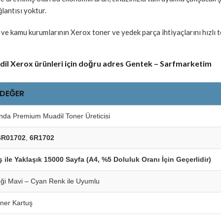
lantısı yoktur.
 kamu kurumlarının Xerox toner ve yedek parça ihtiyaçlarını hızlı tes
l Xerox ürünleri için doğru adres Gentek – Sarfmarketim
 DEĞER
nda Premium Muadil Toner Üreticisi
6R01702
,
6R1702
 ile Yaklaşık 15000 Sayfa (A4, %5 Doluluk Oranı İçin Geçerlidir)
i Mavi – Cyan Renk ile Uyumlu
oner Kartuş