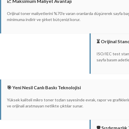
📈 Maksimum Maliyet Avantajı
Orijinal toner maliyetlerini %70’e varan oranlarda düşürerek sayfa başı
minimuma indirir ve şirket bütçenizi korur.
⏳ Orijinal Stan
ISO/IEC test stand
sayfa basım adetle
🎯 Yeni Nesil Canlı Baskı Teknolojisi
Yüksek kaliteli mikro toner tozları sayesinde evrak, rapor ve grafiklerin
ve orijinali aratmayan netlikte çıktılar sunar.
🛡️ Sızdırmazlı