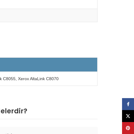
nk C8055, Xerox AltaLink C8070
Face
elerdir?
X
Pinte