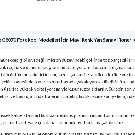
 C8070 Fotokopi Modelleri İçin Mavi Renk Yan Sanayi Toner 
mürekkep gibi sıvı değil, mikron düzeyindeki çok ince toz parçacıkları
astik reçine ve demir oksit gibi maddeler yer alır. Tonerin çalışma man
i görüntüleme silindiri (drum) lazer ışınları ile statik elektrikle yükl
 çekim sayesinde toner tozunu havada yakalayarak silindirin üzerinde
ın üzerine yüksek voltaj yardımıyla kusursuzca aktarılır. Sürecin son 
 ısı ve basınç altında tonerin içindeki plastik reçine saniyeler içinde e
üksek kalite standartlarında üretilmiş premium muadil bir üründür. B
, orijinal kalitesine çok daha ekonomik fiyatlarla ulaşabilirsiniz.
le üretilmiş olan bu ekonomik ürün, cihazınızla tam uyumlu çalışacak 