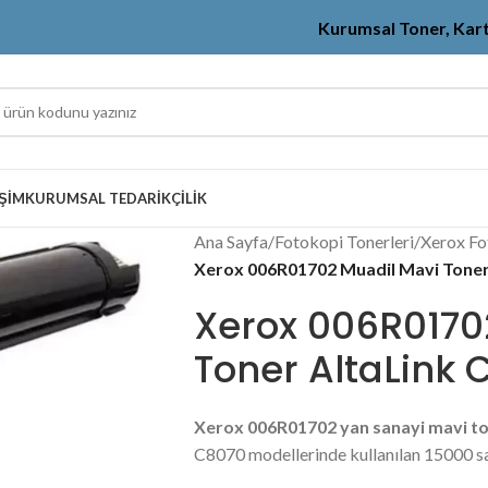
Kurumsal Toner, Kar
IŞIM
KURUMSAL TEDARIKÇILIK
Ana Sayfa
/
Fotokopi Tonerleri
/
Xerox Fo
Xerox 006R01702 Muadil Mavi Toner
Xerox 006R0170
Toner AltaLink
Xerox 006R01702 yan sanayi mavi t
C8070 modellerinde kullanılan 15000 sa