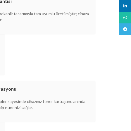
ntisi
linked
mekanik tasarımıyla tam uyumlu üretilmiştir; cihaza
What
z.
Teleg
grasyonu
çipler sayesinde cihazınız toner kartuşunu anında
kip etmenizi sağlar.