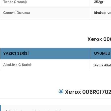
Toner Gramajı
352gr
Garanti Durumu
İthalatçı v
Xerox 006
YAZICI SERISI
UYUMLU
AltaLink C Serisi
Xerox Alta
🌟
Xerox 006R01702