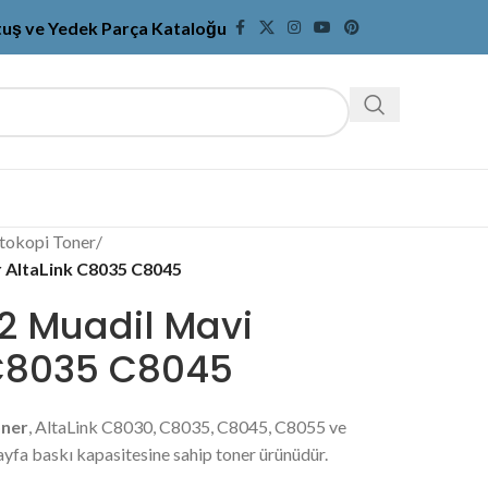
tuş ve Yedek Parça Kataloğu
tokopi Toner
/
 AltaLink C8035 C8045
2 Muadil Mavi
 C8035 C8045
oner
, AltaLink C8030, C8035, C8045, C8055 ve
yfa baskı kapasitesine sahip toner ürünüdür.