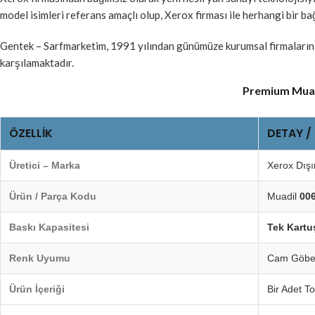
model isimleri referans amaçlı olup, Xerox firması ile herhangi bir bağ
Gentek – Sarfmarketim, 1991 yılından günümüze kurumsal firmaların ve
karşılamaktadır.
Premium Muadi
ÖZELLIK
DETAY /
Üretici – Marka
Xerox Dışı
Ürün / Parça Kodu
Muadil
00
Baskı Kapasitesi
Tek Kartuş
Renk Uyumu
Cam Göbeğ
Ürün İçeriği
Bir Adet T