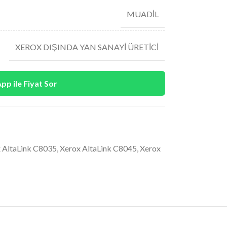
MUADİL
XEROX DIŞINDA YAN SANAYİ ÜRETİCİ
p ile Fiyat Sor
 AltaLink C8035
,
Xerox AltaLink C8045
,
Xerox