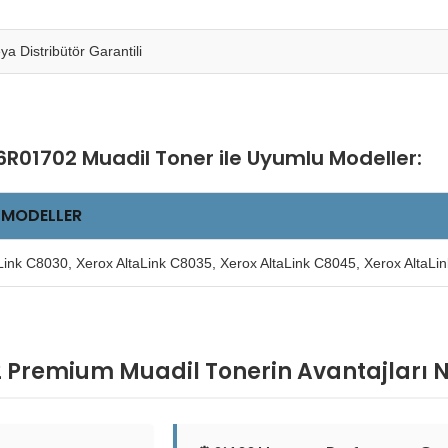
eya Distribütör Garantili
R01702 Muadil Toner ile Uyumlu Modeller:
 MODELLER
Link C8030, Xerox AltaLink C8035, Xerox AltaLink C8045, Xerox AltaLi
 Premium Muadil Tonerin Avantajları N