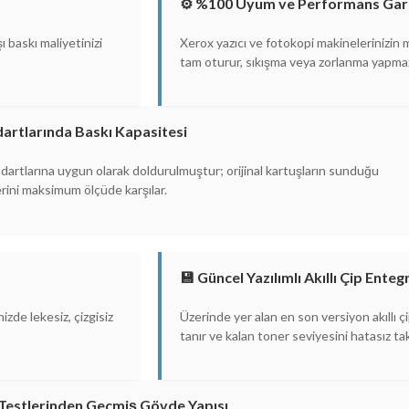
⚙️ %100 Uyum ve Performans Gara
 baskı maliyetinizi
Xerox yazıcı ve fotokopi makinelerinizin 
tam oturur, sıkışma veya zorlanma yapma
dartlarında Baskı Kapasitesi
artlarına uygun olarak doldurulmuştur; orijinal kartuşların sunduğu
rini maksimum ölçüde karşılar.
💾 Güncel Yazılımlı Akıllı Çip Ente
izde lekesiz, çizgisiz
Üzerinde yer alan en son versiyon akıllı 
tanır ve kalan toner seviyesini hatasız ta
k Testlerinden Geçmiş Gövde Yapısı