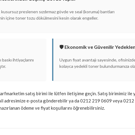
 kusursuz preslenen sızdırmaz gövde ve seal (koruma) bantları
n içine toner tozu dökülmesini kesin olarak engeller.
🛡️ Ekonomik ve Güvenilir Yedekl
 baskı ihtiyaçlarını
Uygun fiyat avantajı sayesinde, ofisinizd
tır.
kolayca yedekli toner bulundurmanıza ola
 Sarfmarketim satış birimi ile lütfen iletişime geçin. Satış birimimiz 
mail adresimize e-posta gönderebilir ya da 0212 219 0609 veya 0212
zırlanan ödeme ve fiyat koşullarını öğrenebilirsiniz.