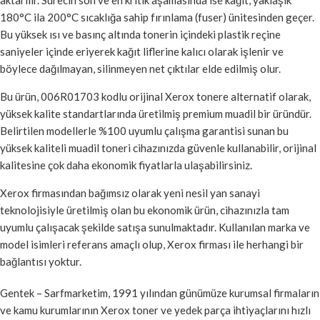
180°C ila 200°C sıcaklığa sahip fırınlama (fuser) ünitesinden geçer.
Bu yüksek ısı ve basınç altında tonerin içindeki plastik reçine
saniyeler içinde eriyerek kağıt liflerine kalıcı olarak işlenir ve
böylece dağılmayan, silinmeyen net çıktılar elde edilmiş olur.
Bu ürün, 006R01703 kodlu orijinal Xerox tonere alternatif olarak,
yüksek kalite standartlarında üretilmiş premium muadil bir üründür.
Belirtilen modellerle %100 uyumlu çalışma garantisi sunan bu
yüksek kaliteli muadil toneri cihazınızda güvenle kullanabilir, orijinal
kalitesine çok daha ekonomik fiyatlarla ulaşabilirsiniz.
Xerox firmasından bağımsız olarak yeni nesil yan sanayi
teknolojisiyle üretilmiş olan bu ekonomik ürün, cihazınızla tam
uyumlu çalışacak şekilde satışa sunulmaktadır. Kullanılan marka ve
model isimleri referans amaçlı olup, Xerox firması ile herhangi bir
bağlantısı yoktur.
Gentek – Sarfmarketim, 1991 yılından günümüze kurumsal firmaların
ve kamu kurumlarının Xerox toner ve yedek parça ihtiyaçlarını hızlı