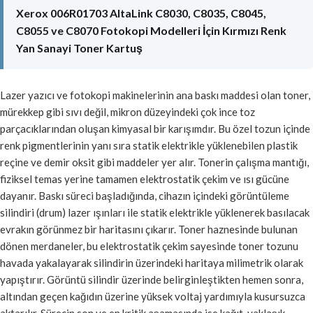
Xerox 006R01703 AltaLink C8030, C8035, C8045,
C8055 ve C8070 Fotokopi Modelleri İçin Kırmızı Renk
Yan Sanayi Toner Kartuş
Lazer yazıcı ve fotokopi makinelerinin ana baskı maddesi olan toner,
mürekkep gibi sıvı değil, mikron düzeyindeki çok ince toz
parçacıklarından oluşan kimyasal bir karışımdır. Bu özel tozun içinde
renk pigmentlerinin yanı sıra statik elektrikle yüklenebilen plastik
reçine ve demir oksit gibi maddeler yer alır. Tonerin çalışma mantığı,
fiziksel temas yerine tamamen elektrostatik çekim ve ısı gücüne
dayanır. Baskı süreci başladığında, cihazın içindeki görüntüleme
silindiri (drum) lazer ışınları ile statik elektrikle yüklenerek basılacak
evrakın görünmez bir haritasını çıkarır. Toner haznesinde bulunan
dönen merdaneler, bu elektrostatik çekim sayesinde toner tozunu
havada yakalayarak silindirin üzerindeki haritaya milimetrik olarak
yapıştırır. Görüntü silindir üzerinde belirginleştikten hemen sonra,
altından geçen kağıdın üzerine yüksek voltaj yardımıyla kusursuzca
aktarılır. Sürecin son ve en kritik aşamasında ise kağıt, yaklaşık