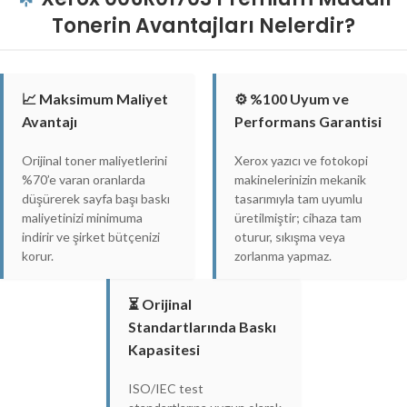
Tonerin Avantajları Nelerdir?
📈 Maksimum Maliyet
⚙️ %100 Uyum ve
Avantajı
Performans Garantisi
Orijinal toner maliyetlerini
Xerox yazıcı ve fotokopi
%70’e varan oranlarda
makinelerinizin mekanik
düşürerek sayfa başı baskı
tasarımıyla tam uyumlu
maliyetinizi minimuma
üretilmiştir; cihaza tam
indirir ve şirket bütçenizi
oturur, sıkışma veya
korur.
zorlanma yapmaz.
⏳ Orijinal
Standartlarında Baskı
Kapasitesi
ISO/IEC test