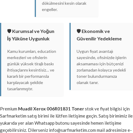
dökülmesini kesin olarak
engeller.
🛡️ Kurumsal ve Yoğun
🛡️ Ekonomik ve
İş Yüküne Uygunluk
Güvenilir Yedekleme
Kamu kurumları, education
Uygun fiyat avantajı
merkezleri ve ofislerin
sayesinde, ofisinizde işlerin
günlük yüksek tirajlı baskı
aksamaması için bütçenizi
ihtiyaçlarını kesintisiz… ve
zorlamadan kolayca yedekli
kararlı bir performansla
toner bulundurmanıza
karşılayacak şekilde
olanak tanır.
tasarlanmıştır.
Premium
Muadil Xerox 006R01831 Toner
stok ve fiyat bilgisi için
Sarfmarketim satış birimi ile lütfen iletişime geçin. Satış birimimiz ile
yukarıda yer alan Whatsapp butonu sayesinde hemen iletişime
geçebilirsiniz. Dilerseniz info@sarfmarketim.com mail adresimize e-