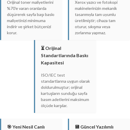
Orijinal toner maliyetlerini
Xerox yazıcı ve fotokopi
%70’e varan oranlarda
makinelerinizin mekanik
düşürerek sayfa başı baskı
tasarımıyla tam uyumlu
maliyetinizi minimuma
üretilmiştir; cihaza tam
indirir ve şirket bütçenizi
oturur, sıkışma veya
korur.
zorlanma yapmaz.
⏳ Orijinal
Standartlarında Baskı
Kapasitesi
ISO/IEC test
standartlarına uygun olarak
doldurulmuştur; orijinal
kartuşların sunduğu sayfa
basım adetlerini maksimum
ölçüde karşılar.
🎯 Yeni Nesil Canlı
💾 Güncel Yazılımlı