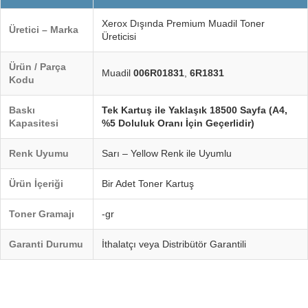
Xerox Dışında Premium Muadil Toner
Üretici – Marka
Üreticisi
Ürün / Parça
Muadil
006R01831
,
6R1831
Kodu
Baskı
Tek Kartuş ile Yaklaşık 18500 Sayfa (A4,
Kapasitesi
%5 Doluluk Oranı İçin Geçerlidir)
Renk Uyumu
Sarı – Yellow Renk ile Uyumlu
Ürün İçeriği
Bir Adet Toner Kartuş
Toner Gramajı
-gr
Garanti Durumu
İthalatçı veya Distribütör Garantili