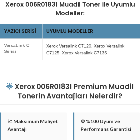
Xerox 006R01831 Muadil Toner ile Uyumlu
Modeller:
YAZICI SERISI
UYUMLU MODELLER
VersaLink C
Xerox Versalink C7120, Xerox Versalink
Serisi
C7125, Xerox Versalink C7135
🌟
Xerox 006R01831 Premium Muadil
Tonerin Avantajları Nelerdir?
📈 Maksimum Maliyet
⚙️ %100 Uyum ve
Avantajı
Performans Garantisi