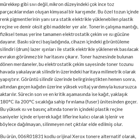
mürekkep gibi sıvı değil, mikron düzeyindeki çok ince toz
parçacıklarından oluşan kimyasal bir karışımdır. Bu özel tozun içinde
renk pigmentlerinin yanı sıra statik elektrikle yüklenebilen plastik
reçine ve demir oksit gibi maddeler yer alır. Tonerin çalışma mantığı,
fiziksel temas yerine tamamen elektrostatik çekim ve ısı gücüne
dayanır. Baskı süreci başladığında, cihazın içindeki görüntüleme
silindiri (drum) lazer ışınları ile statik elektrikle yüklenerek basılacak
evrakın görünmez bir haritasını çıkarır. Toner haznesinde bulunan
dönen merdaneler, bu elektrostatik çekim sayesinde toner tozunu
havada yakalayarak silindirin üzerindeki haritaya milimetrik olarak
yapıştırır. Görüntü silindir üzerinde belirginleştikten hemen sonra,
altından geçen kağıdın üzerine yüksek voltaj yardımıyla kusursuzca
aktarılır. Sürecin son ve en kritik aşamasında ise kağıt, yaklaşık
180°C ila 200°C sıcaklığa sahip fırınlama (fuser) ünitesinden geçer.
Bu yüksek ısı ve basınç altında tonerin içindeki plastik reçine
saniyeler içinde eriyerek kağıt liflerine kalıcı olarak işlenir ve
böylece dağılmayan, silinmeyen net çıktılar elde edilmiş olur.
Bu ürün, 006R01831 kodlu orijinal Xerox tonere alternatif olarak,