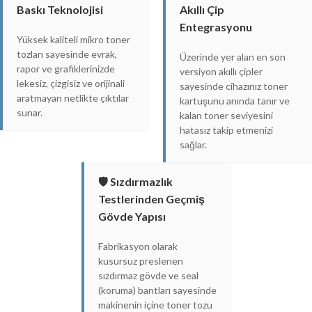
Baskı Teknolojisi
Akıllı Çip
Entegrasyonu
Yüksek kaliteli mikro toner
tozları sayesinde evrak,
Üzerinde yer alan en son
rapor ve grafiklerinizde
versiyon akıllı çipler
lekesiz, çizgisiz ve orijinali
sayesinde cihazınız toner
aratmayan netlikte çıktılar
kartuşunu anında tanır ve
sunar.
kalan toner seviyesini
hatasız takip etmenizi
sağlar.
🛡️ Sızdırmazlık
Testlerinden Geçmiş
Gövde Yapısı
Fabrikasyon olarak
kusursuz preslenen
sızdırmaz gövde ve seal
(koruma) bantları sayesinde
makinenin içine toner tozu