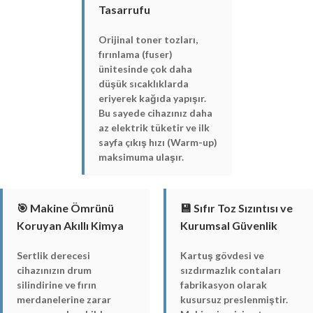
Tasarrufu
Orijinal toner tozları,
fırınlama (fuser)
ünitesinde çok daha
düşük sıcaklıklarda
eriyerek kağıda yapışır.
Bu sayede cihazınız daha
az elektrik tüketir ve ilk
sayfa çıkış hızı (Warm-up)
maksimuma ulaşır.
🎯 Makine Ömrünü
💾 Sıfır Toz Sızıntısı ve
Koruyan Akıllı Kimya
Kurumsal Güvenlik
Sertlik derecesi
Kartuş gövdesi ve
cihazınızın drum
sızdırmazlık contaları
silindirine ve fırın
fabrikasyon olarak
merdanelerine zarar
kusursuz preslenmiştir.