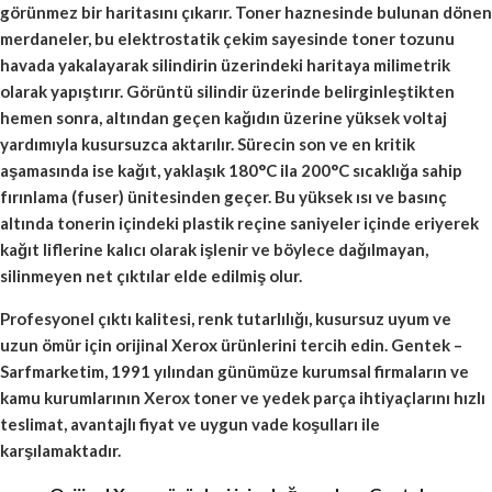
görünmez bir haritasını çıkarır. Toner haznesinde bulunan dönen
merdaneler, bu elektrostatik çekim sayesinde toner tozunu
havada yakalayarak silindirin üzerindeki haritaya milimetrik
olarak yapıştırır. Görüntü silindir üzerinde belirginleştikten
hemen sonra, altından geçen kağıdın üzerine yüksek voltaj
yardımıyla kusursuzca aktarılır. Sürecin son ve en kritik
aşamasında ise kağıt, yaklaşık 180°C ila 200°C sıcaklığa sahip
fırınlama (fuser) ünitesinden geçer. Bu yüksek ısı ve basınç
altında tonerin içindeki plastik reçine saniyeler içinde eriyerek
kağıt liflerine kalıcı olarak işlenir ve böylece dağılmayan,
silinmeyen net çıktılar elde edilmiş olur.
Profesyonel çıktı kalitesi, renk tutarlılığı, kusursuz uyum ve
uzun ömür için orijinal Xerox ürünlerini tercih edin. Gentek –
Sarfmarketim, 1991 yılından günümüze kurumsal firmaların ve
kamu kurumlarının Xerox toner ve yedek parça ihtiyaçlarını hızlı
teslimat, avantajlı fiyat ve uygun vade koşulları ile
karşılamaktadır.