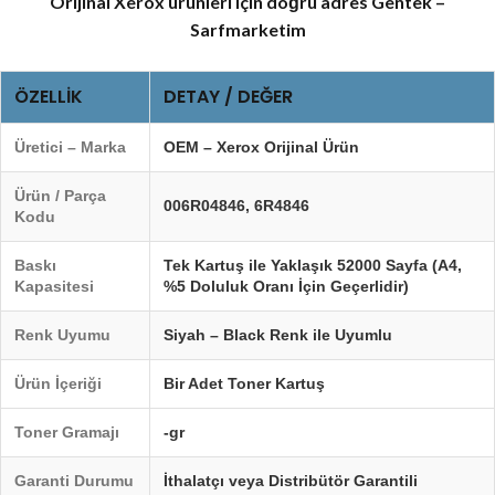
Orijinal Xerox ürünleri için doğru adres Gentek –
Sarfmarketim
ÖZELLIK
DETAY / DEĞER
Üretici – Marka
OEM – Xerox Orijinal Ürün
Ürün / Parça
006R04846
,
6R4846
Kodu
Baskı
Tek Kartuş ile Yaklaşık 52000 Sayfa (A4,
Kapasitesi
%5 Doluluk Oranı İçin Geçerlidir)
Renk Uyumu
Siyah – Black Renk ile Uyumlu
Ürün İçeriği
Bir Adet Toner Kartuş
Toner Gramajı
-gr
Garanti Durumu
İthalatçı veya Distribütör Garantili