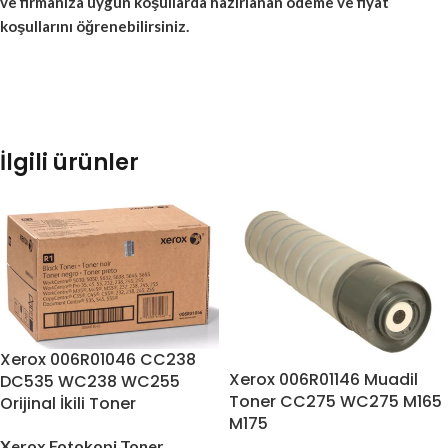
ve firmanıza uygun koşullarda hazırlanan ödeme ve fiyat
koşullarını öğrenebilirsiniz.
İlgili ürünler
Xerox 006R01046 CC238
Xerox 006R01146 Muadil
DC535 WC238 WC255
Toner CC275 WC275 M165
Orijinal İkili Toner
M175
Xerox Fotokopi Toner