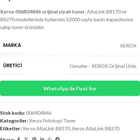
Xerox 006R04846 orijinal siyah toner
, AltaLink B8170 ve
B8270 modellerinde kullanılan 52000 sayfa baskı kapasitesine
sahip toner ürünüdür.
MARKA
XEROX
ÜRETICI
Genuine – XEROX Orijinal Ürün
WhatsApp ile Fiyat Sor
Stok kodu:
006R04846
Kategoriler:
Xerox Fotokopi Toner
Etiketler:
Xerox AltaLink B8170
,
Xerox AltaLink B8270
Share: