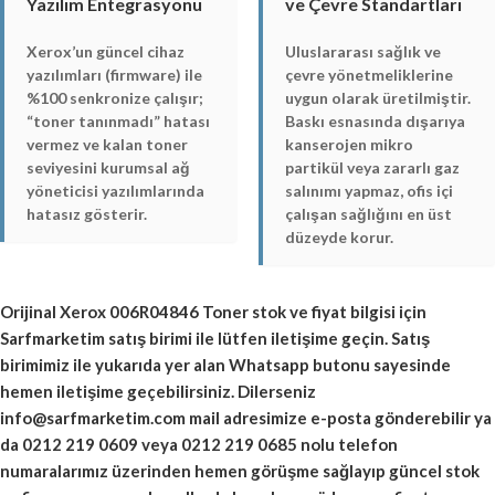
Yazılım Entegrasyonu
ve Çevre Standartları
Xerox’un güncel cihaz
Uluslararası sağlık ve
yazılımları (firmware) ile
çevre yönetmeliklerine
%100 senkronize çalışır;
uygun olarak üretilmiştir.
“toner tanınmadı” hatası
Baskı esnasında dışarıya
vermez ve kalan toner
kanserojen mikro
seviyesini kurumsal ağ
partikül veya zararlı gaz
yöneticisi yazılımlarında
salınımı yapmaz, ofis içi
hatasız gösterir.
çalışan sağlığını en üst
düzeyde korur.
Orijinal
Xerox 006R04846 Toner
stok ve fiyat bilgisi için
Sarfmarketim satış birimi ile lütfen iletişime geçin. Satış
birimimiz ile yukarıda yer alan Whatsapp butonu sayesinde
hemen iletişime geçebilirsiniz. Dilerseniz
info@sarfmarketim.com mail adresimize e-posta gönderebilir ya
da 0212 219 0609 veya 0212 219 0685 nolu telefon
numaralarımız üzerinden hemen görüşme sağlayıp güncel stok