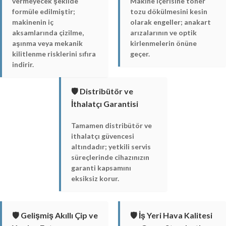
vermeyecek şekilde
Makine içerisine toner
formüle edilmiştir;
tozu dökülmesini kesin
makinenin iç
olarak engeller; anakart
aksamlarında çizilme,
arızalarının ve optik
aşınma veya mekanik
kirlenmelerin önüne
kilitlenme risklerini sıfıra
geçer.
indirir.
🛡️ Distribütör ve
İthalatçı Garantisi
Tamamen distribütör ve
ithalatçı güvencesi
altındadır; yetkili servis
süreçlerinde cihazınızın
garanti kapsamını
eksiksiz korur.
🛡️ Gelişmiş Akıllı Çip ve
🛡️ İş Yeri Hava Kalitesi