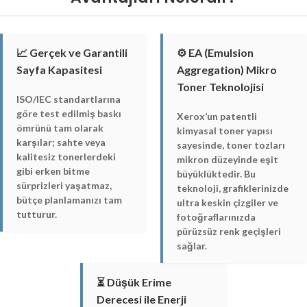
📈 Gerçek ve Garantili
⚙️ EA (Emulsion
Sayfa Kapasitesi
Aggregation) Mikro
Toner Teknolojisi
ISO/IEC standartlarına
göre test edilmiş baskı
Xerox’un patentli
ömrünü tam olarak
kimyasal toner yapısı
karşılar; sahte veya
sayesinde, toner tozları
kalitesiz tonerlerdeki
mikron düzeyinde eşit
gibi erken bitme
büyüklüktedir. Bu
sürprizleri yaşatmaz,
teknoloji, grafiklerinizde
bütçe planlamanızı tam
ultra keskin çizgiler ve
tutturur.
fotoğraflarınızda
pürüzsüz renk geçişleri
sağlar.
⏳ Düşük Erime
Derecesi ile Enerji