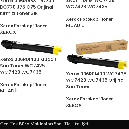
Siyah Toner WC7425
Xerox 006R01381 DC700
WC7428 WC7435
DC770 J75 C75 Orijinal
Kırmızı Toner 31K
Xerox Fotokopi Toner
MUADİL
Xerox Fotokopi Toner
XEROX
Xerox 006R01400 Muadil
Sarı Toner WC7425
WC7428 WC7435
Xerox 006R01400 WC7425
WC7428 WC7435 Orijinal
Xerox Fotokopi Toner
Sarı Toner
MUADİL
Xerox Fotokopi Toner
XEROX
Gen-Tek Büro Makinaları San. Tic. Ltd. Şti.