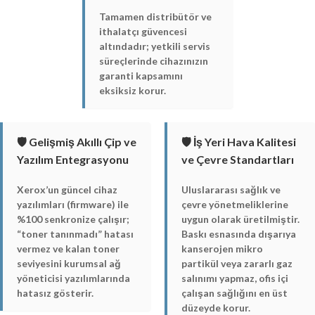
Tamamen distribütör ve
ithalatçı güvencesi
altındadır; yetkili servis
süreçlerinde cihazınızın
garanti kapsamını
eksiksiz korur.
🛡️ Gelişmiş Akıllı Çip ve
🛡️ İş Yeri Hava Kalitesi
Yazılım Entegrasyonu
ve Çevre Standartları
Xerox’un güncel cihaz
Uluslararası sağlık ve
yazılımları (firmware) ile
çevre yönetmeliklerine
%100 senkronize çalışır;
uygun olarak üretilmiştir.
“toner tanınmadı” hatası
Baskı esnasında dışarıya
vermez ve kalan toner
kanserojen mikro
seviyesini kurumsal ağ
partikül veya zararlı gaz
yöneticisi yazılımlarında
salınımı yapmaz, ofis içi
hatasız gösterir.
çalışan sağlığını en üst
düzeyde korur.