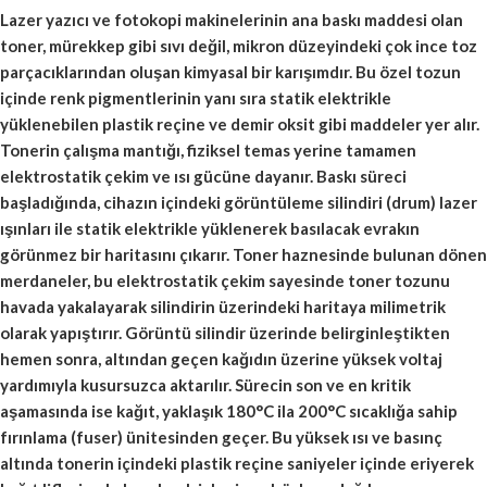
Lazer yazıcı ve fotokopi makinelerinin ana baskı maddesi olan
toner, mürekkep gibi sıvı değil, mikron düzeyindeki çok ince toz
parçacıklarından oluşan kimyasal bir karışımdır. Bu özel tozun
içinde renk pigmentlerinin yanı sıra statik elektrikle
yüklenebilen plastik reçine ve demir oksit gibi maddeler yer alır.
Tonerin çalışma mantığı, fiziksel temas yerine tamamen
elektrostatik çekim ve ısı gücüne dayanır. Baskı süreci
başladığında, cihazın içindeki görüntüleme silindiri (drum) lazer
ışınları ile statik elektrikle yüklenerek basılacak evrakın
görünmez bir haritasını çıkarır. Toner haznesinde bulunan dönen
merdaneler, bu elektrostatik çekim sayesinde toner tozunu
havada yakalayarak silindirin üzerindeki haritaya milimetrik
olarak yapıştırır. Görüntü silindir üzerinde belirginleştikten
hemen sonra, altından geçen kağıdın üzerine yüksek voltaj
yardımıyla kusursuzca aktarılır. Sürecin son ve en kritik
aşamasında ise kağıt, yaklaşık 180°C ila 200°C sıcaklığa sahip
fırınlama (fuser) ünitesinden geçer. Bu yüksek ısı ve basınç
altında tonerin içindeki plastik reçine saniyeler içinde eriyerek