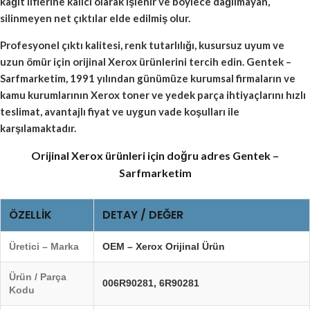
kağıt liflerine kalıcı olarak işlenir ve böylece dağılmayan,
silinmeyen net çıktılar elde edilmiş olur.
Profesyonel çıktı kalitesi, renk tutarlılığı, kusursuz uyum ve
uzun ömür için orijinal Xerox ürünlerini tercih edin. Gentek –
Sarfmarketim, 1991 yılından günümüze kurumsal firmaların ve
kamu kurumlarının Xerox toner ve yedek parça ihtiyaçlarını hızlı
teslimat, avantajlı fiyat ve uygun vade koşulları ile
karşılamaktadır.
Orijinal Xerox ürünleri için doğru adres Gentek –
Sarfmarketim
ÖZELLIK
DETAY / DEĞER
Üretici – Marka
OEM – Xerox Orijinal Ürün
Ürün / Parça
006R90281
,
6R90281
Kodu