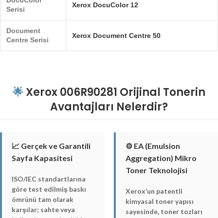
DocuColor
Xerox DocuColor 12
Serisi
Document
Xerox Document Centre 50
Centre Serisi
🌟
Xerox 006R90281 Orijinal Tonerin
Avantajları Nelerdir?
📈 Gerçek ve Garantili
⚙️ EA (Emulsion
Sayfa Kapasitesi
Aggregation) Mikro
Toner Teknolojisi
ISO/IEC standartlarına
göre test edilmiş baskı
Xerox’un patentli
ömrünü tam olarak
kimyasal toner yapısı
karşılar; sahte veya
sayesinde, toner tozları