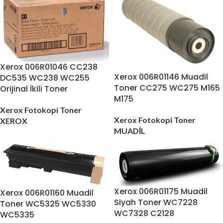
Xerox 006R01046 CC238
Xerox 006R01146 Muadil
DC535 WC238 WC255
Toner CC275 WC275 M165
Orijinal İkili Toner
M175
Xerox Fotokopi Toner
Xerox Fotokopi Toner
XEROX
MUADİL
Xerox 006R01175 Muadil
Xerox 006R01160 Muadil
Siyah Toner WC7228
Toner WC5325 WC5330
WC7328 C2128
WC5335