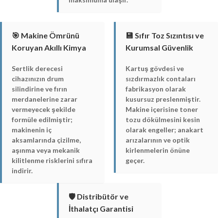
🎯 Makine Ömrünü
💾 Sıfır Toz Sızıntısı ve
Koruyan Akıllı Kimya
Kurumsal Güvenlik
Sertlik derecesi
Kartuş gövdesi ve
cihazınızın drum
sızdırmazlık contaları
silindirine ve fırın
fabrikasyon olarak
merdanelerine zarar
kusursuz preslenmiştir.
vermeyecek şekilde
Makine içerisine toner
formüle edilmiştir;
tozu dökülmesini kesin
makinenin iç
olarak engeller; anakart
aksamlarında çizilme,
arızalarının ve optik
aşınma veya mekanik
kirlenmelerin önüne
kilitlenme risklerini sıfıra
geçer.
indirir.
🛡️ Distribütör ve
İthalatçı Garantisi