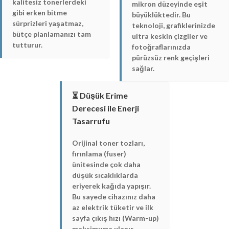
kalitesiz tonerlerdeki
mikron düzeyinde eşit
gibi erken bitme
büyüklüktedir. Bu
sürprizleri yaşatmaz,
teknoloji, grafiklerinizde
bütçe planlamanızı tam
ultra keskin çizgiler ve
tutturur.
fotoğraflarınızda
pürüzsüz renk geçişleri
sağlar.
⏳ Düşük Erime
Derecesi ile Enerji
Tasarrufu
Orijinal toner tozları,
fırınlama (fuser)
ünitesinde çok daha
düşük sıcaklıklarda
eriyerek kağıda yapışır.
Bu sayede cihazınız daha
az elektrik tüketir ve ilk
sayfa çıkış hızı (Warm-up)
maksimuma ulaşır.