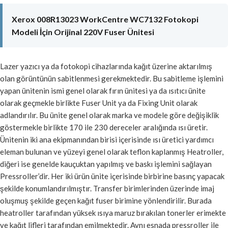
Xerox 008R13023 WorkCentre WC7132 Fotokopi
Modeli İçin Orijinal 220V Fuser Ünitesi
Lazer yazıcı ya da fotokopi cihazlarında kağıt üzerine aktarılmış
olan görüntünün sabitlenmesi gerekmektedir. Bu sabitleme işlemini
yapan ünitenin ismi genel olarak fırın ünitesi ya da ısıtıcı ünite
olarak geçmekle birlikte Fuser Unit ya da Fixing Unit olarak
adlandırılır. Bu ünite genel olarak marka ve modele göre değişiklik
göstermekle birlikte 170 ile 230 dereceler aralığında ısı üretir.
Ünitenin iki ana ekipmanından birisi içerisinde ısı üretici yardımcı
eleman bulunan ve yüzeyi genel olarak teflon kaplanmış Heatroller,
diğeri ise genelde kauçuktan yapılmış ve baskı işlemini sağlayan
Pressroller’dir. Her iki ürün ünite içerisinde birbirine basınç yapacak
şekilde konumlandırılmıştır. Transfer birimlerinden üzerinde imaj
oluşmuş şekilde geçen kağıt fuser birimine yönlendirilir. Burada
heatroller tarafından yüksek ısıya maruz bırakılan tonerler erimekte
ve kağıt lifleri tarafından emilmektedir. Aynı esnada pressroller ile