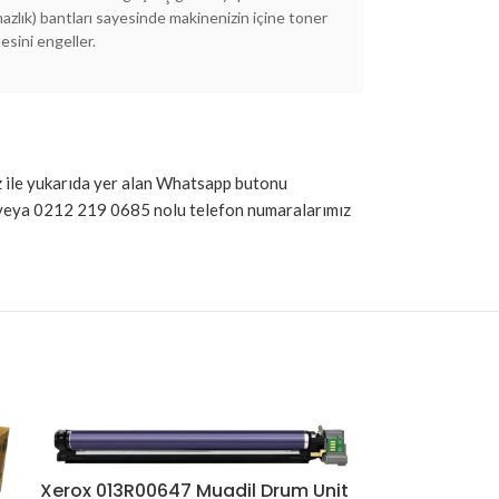
mazlık) bantları sayesinde makinenizin içine toner
sini engeller.
imiz ile yukarıda yer alan Whatsapp butonu
9 veya 0212 219 0685 nolu telefon numaralarımız
Xerox 013R00647 Muadil Drum Unit