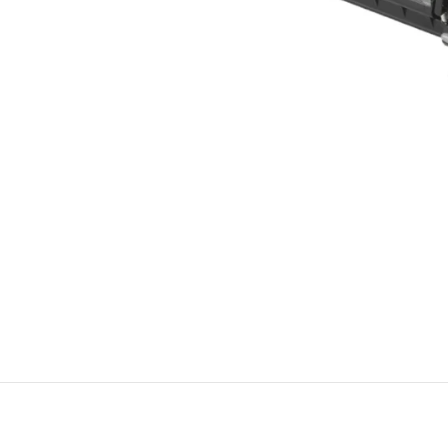
Konica Minolta Yazıcı Toner
Lexmark Yazıcı Toner
Oki Yazıcı Toner
Panasonic Yazıcı Toner
Samsung Yazıcı Toner
Xerox Yazıcı Toner