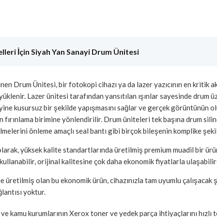
eri İçin Siyah Yan Sanayi Drum Ünitesi
inen Drum Ünitesi, bir fotokopi cihazı ya da lazer yazıcının en kritik 
üklenir. Lazer ünitesi tarafından yansıtılan ışınlar sayesinde drum üze
yine kusursuz bir şekilde yapışmasını sağlar ve gerçek görüntünün 
 fırınlama birimine yönlendirilir. Drum üniteleri tek başına drum silin
ülmelerini önleme amaçlı seal bantı gibi birçok bileşenin komplike şekil
larak, yüksek kalite standartlarında üretilmiş premium muadil bir ür
ullanabilir, orijinal kalitesine çok daha ekonomik fiyatlarla ulaşabilir
le üretilmiş olan bu ekonomik ürün, cihazınızla tam uyumlu çalışacak 
lantısı yoktur.
 kamu kurumlarının Xerox toner ve yedek parça ihtiyaçlarını hızlı tes