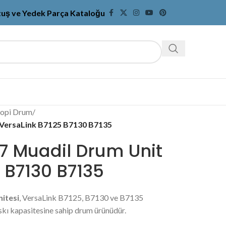
tuş ve Yedek Parça Kataloğu
kopi Drum
/
 VersaLink B7125 B7130 B7135
7 Muadil Drum Unit
 B7130 B7135
itesi
, VersaLink B7125, B7130 ve B7135
skı kapasitesine sahip drum ürünüdür.