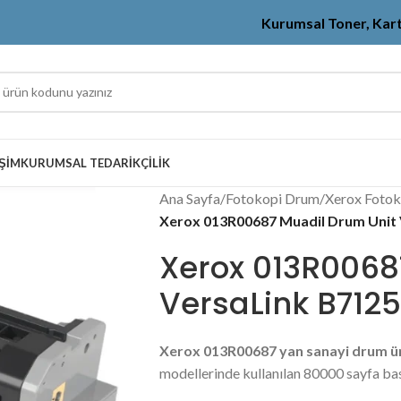
Kurumsal Toner, Kar
IŞIM
KURUMSAL TEDARIKÇILIK
Ana Sayfa
/
Fotokopi Drum
/
Xerox Foto
Xerox 013R00687 Muadil Drum Unit
Xerox 013R0068
VersaLink B7125
Xerox 013R00687 yan sanayi drum ün
modellerinde kullanılan 80000 sayfa ba