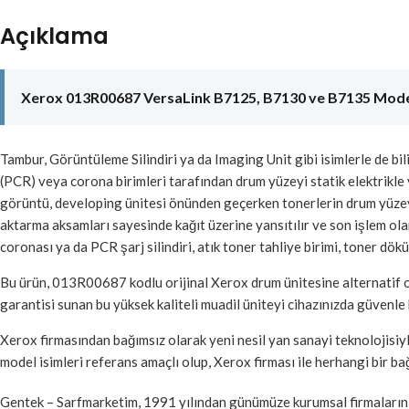
Açıklama
Xerox 013R00687 VersaLink B7125, B7130 ve B7135 Modell
Tambur, Görüntüleme Silindiri ya da Imaging Unit gibi isimlerle de bil
(PCR) veya corona birimleri tarafından drum yüzeyi statik elektrikle y
görüntü, developing ünitesi önünden geçerken tonerlerin drum yüze
aktarma aksamları sayesinde kağıt üzerine yansıtılır ve son işlem olan
coronası ya da PCR şarj silindiri, atık toner tahliye birimi, toner dök
Bu ürün, 013R00687 kodlu orijinal Xerox drum ünitesine alternatif o
garantisi sunan bu yüksek kaliteli muadil üniteyi cihazınızda güvenle k
Xerox firmasından bağımsız olarak yeni nesil yan sanayi teknolojisiy
model isimleri referans amaçlı olup, Xerox firması ile herhangi bir bağ
Gentek – Sarfmarketim, 1991 yılından günümüze kurumsal firmaların ve