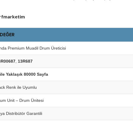
arfmarketim
 DEĞER
nda Premium Muadil Drum Üreticisi
3R00687
,
13R687
ile Yaklaşık 80000 Sayfa
ack Renk ile Uyumlu
rum Unit – Drum Ünitesi
eya Distribütör Garantili