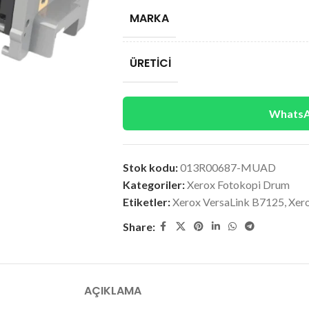
MARKA
ÜRETICI
WhatsAp
Stok kodu:
013R00687-MUAD
Kategoriler:
Xerox Fotokopi Drum
Etiketler:
Xerox VersaLink B7125
,
Xer
Share:
AÇIKLAMA