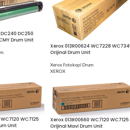
3 DC240 DC250
 CMY Drum Unit
Xerox 013R00624 WC7228 WC734
Orijinal Drum Unit
um
Xerox Fotokopi Drum
XEROX
9 WC7120 WC7125
Xerox 013R00660 WC7120 WC7125
rum Unit
Orijinal Mavi Drum Unit