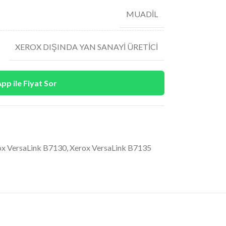
MUADİL
XEROX DIŞINDA YAN SANAYİ ÜRETİCİ
p ile Fiyat Sor
ox VersaLink B7130
,
Xerox VersaLink B7135