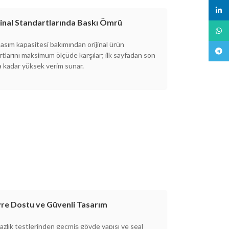
linked
jinal Standartlarında Baskı Ömrü
What
asım kapasitesi bakımından orijinal ürün
Teleg
tlarını maksimum ölçüde karşılar; ilk sayfadan son
a kadar yüksek verim sunar.
evre Dostu ve Güvenli Tasarım
azlık testlerinden geçmiş gövde yapısı ve seal