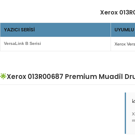
Xerox 013R0
YAZICI SERISI
UYUMLU
VersaLink B Serisi
Xerox Ver
🌟
Xerox 013R00687 Premium Muadil Drum

X
m