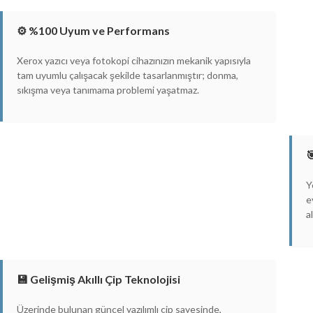
⚙️ %100 Uyum ve Performans
Xerox yazıcı veya fotokopi cihazınızın mekanik yapısıyla
tam uyumlu çalışacak şekilde tasarlanmıştır; donma,
sıkışma veya tanımama problemi yaşatmaz.

Y
e
a
💾 Gelişmiş Akıllı Çip Teknolojisi
Üzerinde bulunan güncel yazılımlı çip sayesinde,