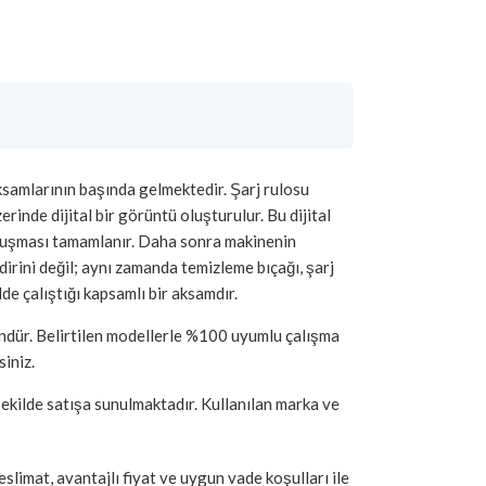
aksamlarının başında gelmektedir. Şarj rulosu
rinde dijital bir görüntü oluşturulur. Bu dijital
oluşması tamamlanır. Daha sonra makinenin
dirini değil; aynı zamanda temizleme bıçağı, şarj
de çalıştığı kapsamlı bir aksamdır.
ündür. Belirtilen modellerle %100 uyumlu çalışma
siniz.
şekilde satışa sunulmaktadır. Kullanılan marka ve
limat, avantajlı fiyat ve uygun vade koşulları ile