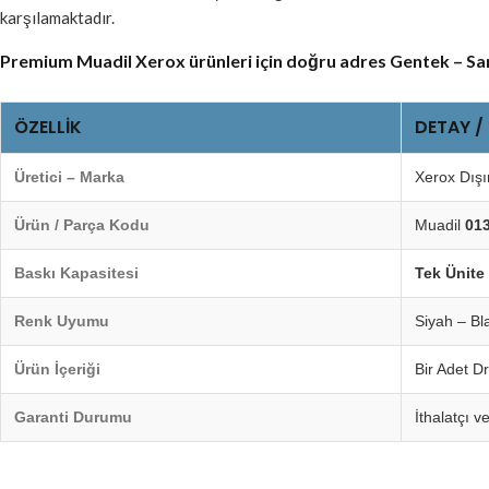
karşılamaktadır.
Premium Muadil Xerox ürünleri için doğru adres Gentek – S
ÖZELLIK
DETAY /
Üretici – Marka
Xerox Dışı
Ürün / Parça Kodu
Muadil
01
Baskı Kapasitesi
Tek Ünite 
Renk Uyumu
Siyah – Bl
Ürün İçeriği
Bir Adet D
Garanti Durumu
İthalatçı v