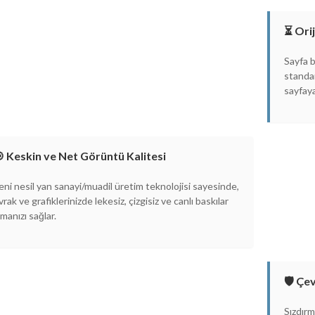
⏳ Ori
Sayfa b
standar
sayfay
 Keskin ve Net Görüntü Kalitesi
eni nesil yan sanayi/muadil üretim teknolojisi sayesinde,
vrak ve grafiklerinizde lekesiz, çizgisiz ve canlı baskılar
lmanızı sağlar.
🛡️ Ç
Sızdırm