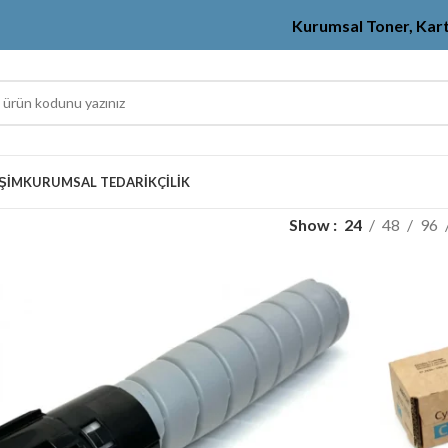
Kurumsal Toner, Kar
IŞIM
KURUMSAL TEDARIKÇILIK
Show
24
48
96