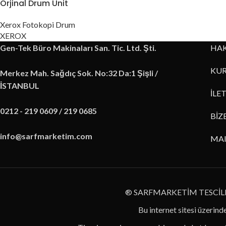
Orjinal Drum Unit
Xerox Fotokopi Drum
XEROX
Gen-Tek Büro Makinaları San. Tic. Ltd. Şti.
HA
KUR
Merkez Mah. Sağdıç Sok. No:32 Da:1 Şişli /
İSTANBUL
İLE
0212 - 219 0609 / 219 0685
BİZ
info@sarfmarketim.com
MA
® SARFMARKETİM TESCİL
Bu internet sitesi üzerinde