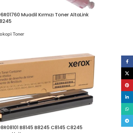
6R01760 Muadil Kırmızı Toner AltaLink
C8245
okopi Toner
Face
X
Pinte
linked
What
Teleg
08R08101 B8145 B8245 C8145 C8245