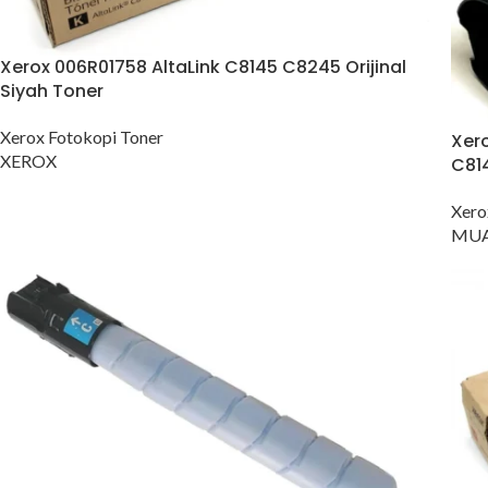
Konica Minolta Yazıcı Toner
Lexmark Yazıcı Toner
Xerox 006R01758 AltaLink C8145 C8245 Orijinal
Oki Yazıcı Toner
Siyah Toner
Panasonic Yazıcı Toner
Xerox Fotokopi Toner
Xero
Samsung Yazıcı Toner
XEROX
C81
Xerox Yazıcı Toner
Xero
MUA