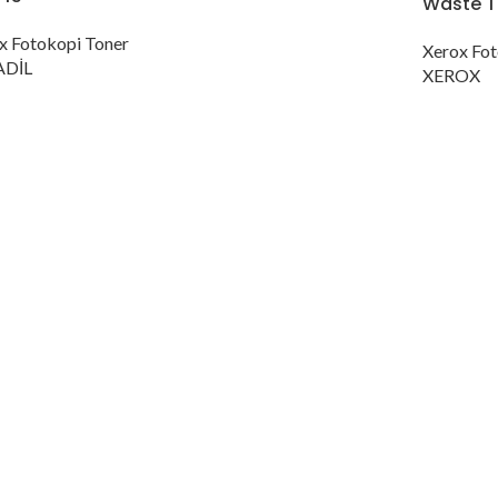
Waste T
x Fotokopi Toner
Xerox Fot
DİL
XEROX