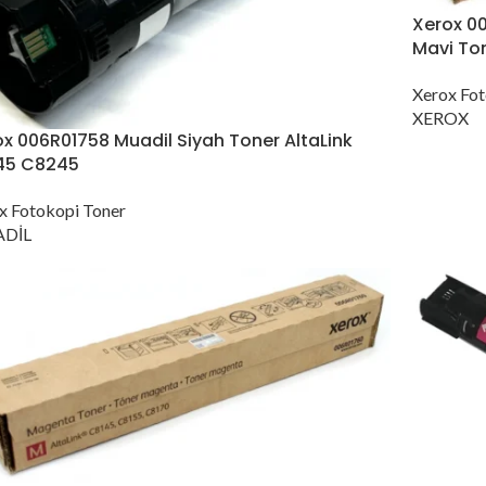
Xerox 00
Mavi To
Xerox Fot
XEROX
x 006R01758 Muadil Siyah Toner AltaLink
45 C8245
x Fotokopi Toner
DİL