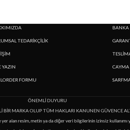
KKIMIZDA
BANKA 
UMSAL TEDARİKÇİLİK
GARANT
TİŞİM
TESLİM
E YAZIN
CAYMA 
ILORDER FORMU
SARFMA
ÖNEMLİ DUYURU
Lİ BİR MARKA OLUP TÜM HAKLARI KANUNEN GÜVENCE AL
 yer alan resim, metin ya da diğer veri bilgilerinin izinsiz kullanımı 