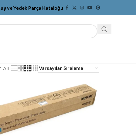
tuş ve Yedek Parça Kataloğu
All