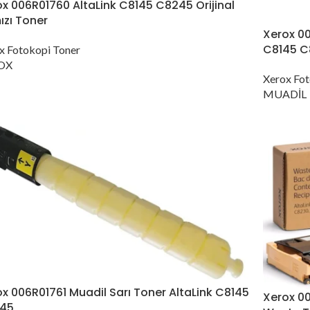
x 006R01760 AltaLink C8145 C8245 Orijinal
ızı Toner
Xerox 00
C8145 
x Fotokopi Toner
OX
Xerox Fot
MUADİL
x 006R01761 Muadil Sarı Toner AltaLink C8145
Xerox 0
45