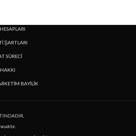
HESAPLARI
İ ŞARTLARI
AT SÜRECİ
HAKKI
RKETİM BAYİLİK
TINDADIR.
yasaktır.