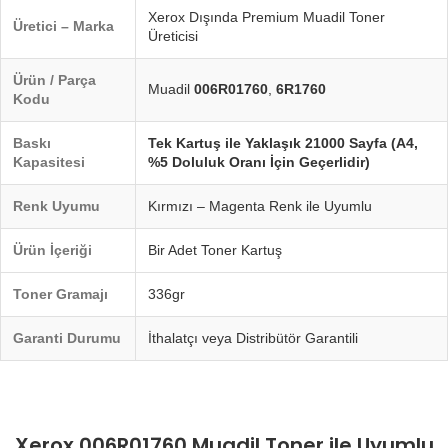
Xerox Dışında Premium Muadil Toner
Üretici – Marka
Üreticisi
Ürün / Parça
Muadil
006R01760
,
6R1760
Kodu
Baskı
Tek Kartuş ile Yaklaşık 21000 Sayfa (A4,
Kapasitesi
%5 Doluluk Oranı İçin Geçerlidir)
Renk Uyumu
Kırmızı – Magenta Renk ile Uyumlu
Ürün İçeriği
Bir Adet Toner Kartuş
Toner Gramajı
336gr
Garanti Durumu
İthalatçı veya Distribütör Garantili
Xerox 006R01760 Muadil Toner ile Uyumlu