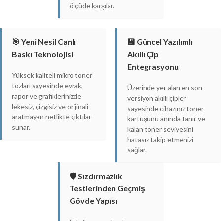
ölçüde karşılar.
🎯 Yeni Nesil Canlı
💾 Güncel Yazılımlı
Baskı Teknolojisi
Akıllı Çip
Entegrasyonu
Yüksek kaliteli mikro toner
tozları sayesinde evrak,
Üzerinde yer alan en son
rapor ve grafiklerinizde
versiyon akıllı çipler
lekesiz, çizgisiz ve orijinali
sayesinde cihazınız toner
aratmayan netlikte çıktılar
kartuşunu anında tanır ve
sunar.
kalan toner seviyesini
hatasız takip etmenizi
sağlar.
🛡️ Sızdırmazlık
Testlerinden Geçmiş
Gövde Yapısı