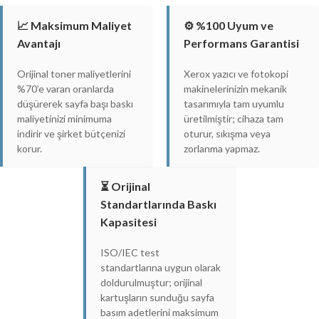
📈 Maksimum Maliyet
⚙️ %100 Uyum ve
Avantajı
Performans Garantisi
Orijinal toner maliyetlerini
Xerox yazıcı ve fotokopi
%70’e varan oranlarda
makinelerinizin mekanik
düşürerek sayfa başı baskı
tasarımıyla tam uyumlu
maliyetinizi minimuma
üretilmiştir; cihaza tam
indirir ve şirket bütçenizi
oturur, sıkışma veya
korur.
zorlanma yapmaz.
⏳ Orijinal
Standartlarında Baskı
Kapasitesi
ISO/IEC test
standartlarına uygun olarak
doldurulmuştur; orijinal
kartuşların sunduğu sayfa
basım adetlerini maksimum