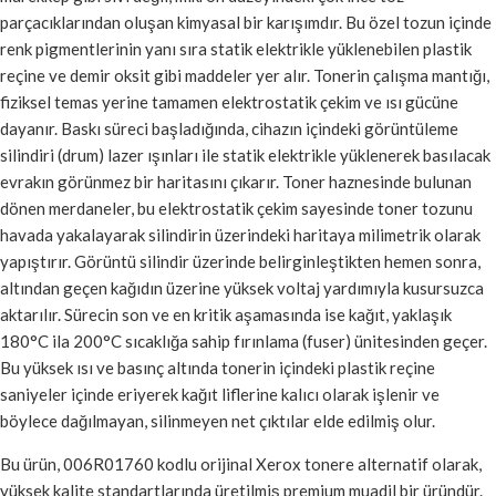
parçacıklarından oluşan kimyasal bir karışımdır. Bu özel tozun içinde
renk pigmentlerinin yanı sıra statik elektrikle yüklenebilen plastik
reçine ve demir oksit gibi maddeler yer alır. Tonerin çalışma mantığı,
fiziksel temas yerine tamamen elektrostatik çekim ve ısı gücüne
dayanır. Baskı süreci başladığında, cihazın içindeki görüntüleme
silindiri (drum) lazer ışınları ile statik elektrikle yüklenerek basılacak
evrakın görünmez bir haritasını çıkarır. Toner haznesinde bulunan
dönen merdaneler, bu elektrostatik çekim sayesinde toner tozunu
havada yakalayarak silindirin üzerindeki haritaya milimetrik olarak
yapıştırır. Görüntü silindir üzerinde belirginleştikten hemen sonra,
altından geçen kağıdın üzerine yüksek voltaj yardımıyla kusursuzca
aktarılır. Sürecin son ve en kritik aşamasında ise kağıt, yaklaşık
180°C ila 200°C sıcaklığa sahip fırınlama (fuser) ünitesinden geçer.
Bu yüksek ısı ve basınç altında tonerin içindeki plastik reçine
saniyeler içinde eriyerek kağıt liflerine kalıcı olarak işlenir ve
böylece dağılmayan, silinmeyen net çıktılar elde edilmiş olur.
Bu ürün, 006R01760 kodlu orijinal Xerox tonere alternatif olarak,
yüksek kalite standartlarında üretilmiş premium muadil bir üründür.