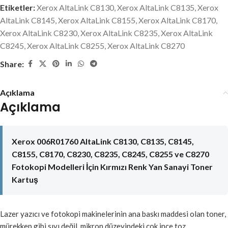
Etiketler:
Xerox AltaLink C8130
,
Xerox AltaLink C8135
,
Xerox
AltaLink C8145
,
Xerox AltaLink C8155
,
Xerox AltaLink C8170
,
Xerox AltaLink C8230
,
Xerox AltaLink C8235
,
Xerox AltaLink
C8245
,
Xerox AltaLink C8255
,
Xerox AltaLink C8270
Share:
Açıklama
Açıklama
Xerox 006R01760 AltaLink C8130, C8135, C8145,
C8155, C8170, C8230, C8235, C8245, C8255 ve C8270
Fotokopi Modelleri İçin Kırmızı Renk Yan Sanayi Toner
Kartuş
Lazer yazıcı ve fotokopi makinelerinin ana baskı maddesi olan toner,
mürekkep gibi sıvı değil, mikron düzeyindeki çok ince toz