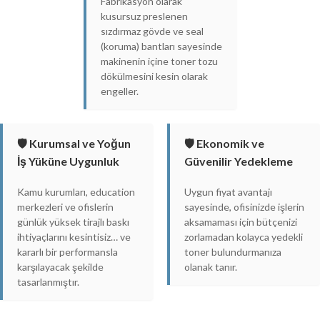
Fabrikasyon olarak
kusursuz preslenen
sızdırmaz gövde ve seal
(koruma) bantları sayesinde
makinenin içine toner tozu
dökülmesini kesin olarak
engeller.
🛡️ Kurumsal ve Yoğun
🛡️ Ekonomik ve
İş Yüküne Uygunluk
Güvenilir Yedekleme
Kamu kurumları, education
Uygun fiyat avantajı
merkezleri ve ofislerin
sayesinde, ofisinizde işlerin
günlük yüksek tirajlı baskı
aksamaması için bütçenizi
ihtiyaçlarını kesintisiz… ve
zorlamadan kolayca yedekli
kararlı bir performansla
toner bulundurmanıza
karşılayacak şekilde
olanak tanır.
tasarlanmıştır.