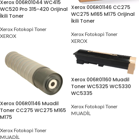
Xerox 006R01044 WC415
Xerox 006R01146 CC275
WC520 Pro 315-420 Orijinal
WC275 M165 M175 Orijinal
İkili Toner
İkili Toner
Xerox Fotokopi Toner
Xerox Fotokopi Toner
XEROX
XEROX
Xerox 006R01160 Muadil
Toner WC5325 WC5330
WC5335
Xerox 006R01146 Muadil
Xerox Fotokopi Toner
Toner CC275 WC275 M165
MUADİL
M175
Xerox Fotokopi Toner
MUADİL