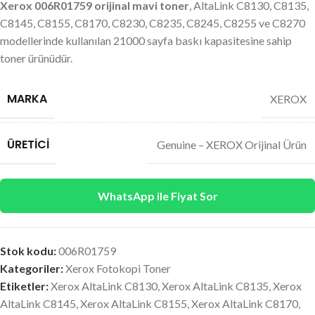
Xerox 006R01759 orijinal mavi toner
, AltaLink C8130, C8135,
C8145, C8155, C8170, C8230, C8235, C8245, C8255 ve C8270
modellerinde kullanılan 21000 sayfa baskı kapasitesine sahip
toner ürünüdür.
MARKA
XEROX
ÜRETICI
Genuine – XEROX Orijinal Ürün
WhatsApp ile Fiyat Sor
Stok kodu:
006R01759
Kategoriler:
Xerox Fotokopi Toner
Etiketler:
Xerox AltaLink C8130
,
Xerox AltaLink C8135
,
Xerox
AltaLink C8145
,
Xerox AltaLink C8155
,
Xerox AltaLink C8170
,