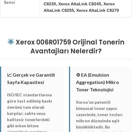
Serisi
C8235, Xerox AltaLink C8245, Xerox
AltaLink C8255, Xerox AltaLink C8270
🌟
Xerox 006R01759 Orijinal Tonerin
Avantajları Nelerdir?
📈 Gerçek ve Garantili
⚙️ EA (Emulsion
Sayfa Kapasitesi
Aggregation) Mikro
Toner Teknolojisi
ISO/IEC standartlarına
göre test edilmiş baskı
Xerox’un patentli
ömrünü tam olarak
kimyasal toner yapısı
karşılar; sahte veya
sayesinde, toner tozları
kalitesiz tonerlerdeki
mikron düzeyinde eşit
gibi erken bitme
büyüklüktedir. Bu
sürprizleri yaşatmaz,