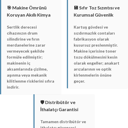
🎯 Makine Ömrünü
💾 Sıfır Toz Sızıntısı ve
Koruyan Akıllı Kimya
Kurumsal Güvenlik
Sertlik derecesi
Kartuş gövdesi ve
cihazınızın drum
sızdırmazlık contaları
silindirine ve fırın
fabrikasyon olarak
merdanelerine zarar
kusursuz preslenmiştir.
vermeyecek şekilde
Makine içerisine toner
formüle edilmiştir;
tozu dökülmesini kesin
makinenin iç
olarak engeller; anakart
aksamlarında çizilme,
arızalarının ve optik
aşınma veya mekanik
kirlenmelerin önüne
kilitlenme risklerini sıfıra
geçer.
indirir.
🛡️ Distribütör ve
İthalatçı Garantisi
Tamamen distribütör ve
ithalatçı güvencesi