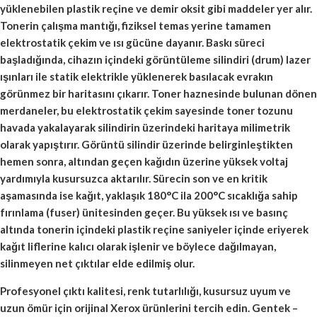
yüklenebilen plastik reçine ve demir oksit gibi maddeler yer alır.
Tonerin çalışma mantığı, fiziksel temas yerine tamamen
elektrostatik çekim ve ısı gücüne dayanır. Baskı süreci
başladığında, cihazın içindeki görüntüleme silindiri (drum) lazer
ışınları ile statik elektrikle yüklenerek basılacak evrakın
görünmez bir haritasını çıkarır. Toner haznesinde bulunan dönen
merdaneler, bu elektrostatik çekim sayesinde toner tozunu
havada yakalayarak silindirin üzerindeki haritaya milimetrik
olarak yapıştırır. Görüntü silindir üzerinde belirginleştikten
hemen sonra, altından geçen kağıdın üzerine yüksek voltaj
yardımıyla kusursuzca aktarılır. Sürecin son ve en kritik
aşamasında ise kağıt, yaklaşık 180°C ila 200°C sıcaklığa sahip
fırınlama (fuser) ünitesinden geçer. Bu yüksek ısı ve basınç
altında tonerin içindeki plastik reçine saniyeler içinde eriyerek
kağıt liflerine kalıcı olarak işlenir ve böylece dağılmayan,
silinmeyen net çıktılar elde edilmiş olur.
Profesyonel çıktı kalitesi, renk tutarlılığı, kusursuz uyum ve
uzun ömür için orijinal Xerox ürünlerini tercih edin. Gentek –