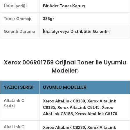
Ürün İçeriği
Bir Adet Toner Kartuş
Toner Gramajı
336gr
Garanti Durumu
İthalatçı veya Distribütör Garantili
Xerox 006R01759 Orijinal Toner ile Uyumlu
Modeller:
YAZICI SERISI
UYUMLU MODELLER
AltaLink C
Xerox AltaLink C8130, Xerox AltaLink
Serisi
C8135, Xerox AltaLink C8145, Xerox
AltaLink C8155, Xerox AltaLink C8170
AltaLink C
Xerox AltaLink C8230, Xerox AltaLink