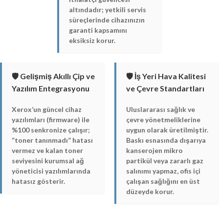
altındadır; yetkili servis
süreçlerinde cihazınızın
garanti kapsamını
eksiksiz korur.
🛡️ Gelişmiş Akıllı Çip ve
🛡️ İş Yeri Hava Kalitesi
Yazılım Entegrasyonu
ve Çevre Standartları
Xerox’un güncel cihaz
Uluslararası sağlık ve
yazılımları (firmware) ile
çevre yönetmeliklerine
%100 senkronize çalışır;
uygun olarak üretilmiştir.
“toner tanınmadı” hatası
Baskı esnasında dışarıya
vermez ve kalan toner
kanserojen mikro
seviyesini kurumsal ağ
partikül veya zararlı gaz
yöneticisi yazılımlarında
salınımı yapmaz, ofis içi
hatasız gösterir.
çalışan sağlığını en üst
düzeyde korur.