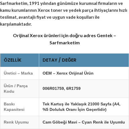
Sarfmarketim, 1991 yılından günümüze kurumsal firmaların ve
kamu kurumlarının Xerox toner ve yedek parça ihtiyaçlarını hızlı
teslimat, avantajlı fiyat ve uygun vade koşulları ile
karşılamaktadır.
Orijinal Xerox ürünleri için doğru adres Gentek –
Sarfmarketim
ÖZELLIK
DETAY / DEĞER
Üretici – Marka
OEM – Xerox Orijinal Ürün
Ürün / Parça
006R01759
,
6R1759
Kodu
Baskı
Tek Kartuş ile Yaklaşık 21000 Sayfa (A4,
Kapasitesi
%5 Doluluk Oranı İçin Geçerlidir)
Renk Uyumu
Cam Göbeği Mavi – Cyan Renk ile Uyumlu