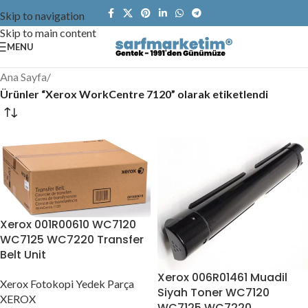
Skip to navigation
Skip to main content
MENU
Ana Sayfa
/
Ürünler “Xerox WorkCentre 7120” olarak etiketlendi
Xerox 001R00610 WC7120
WC7125 WC7220 Transfer
Belt Unit
Xerox 006R01461 Muadil
Xerox Fotokopi Yedek Parça
Siyah Toner WC7120
XEROX
WC7125 WC7220