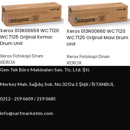
Xerox 013R00659 WC7120
Xerox 013R00660 WC7120
WC7125 Orijinal Kırmızı
WC7125 Orijinal Mavi Drum
Drum Unit
Unit
Xerox Fotokopi Drum
Xerox Fotokopi Drum
XEROX
XEROX
Gen-Tek Büro Makinaları San. Tic. Ltd. Şti.
Merkez Mah. Sağdıç Sok. No:32 Da:1 Şişli / İSTANBUL
0212 - 219 0609 / 219 0685
info@sarfmarketim.com