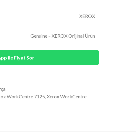
XEROX
Genuine – XEROX Orijinal Ürün
p ile Fiyat Sor
rça
rox WorkCentre 7125
,
Xerox WorkCentre