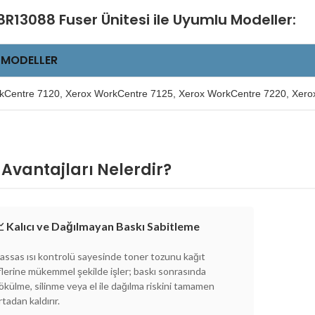
R13088 Fuser Ünitesi ile Uyumlu Modeller:
 MODELLER
kCentre 7120, Xerox WorkCentre 7125, Xerox WorkCentre 7220, Xero
 Avantajları Nelerdir?
 Kalıcı ve Dağılmayan Baskı Sabitleme
assas ısı kontrolü sayesinde toner tozunu kağıt
iflerine mükemmel şekilde işler; baskı sonrasında
ökülme, silinme veya el ile dağılma riskini tamamen
rtadan kaldırır.