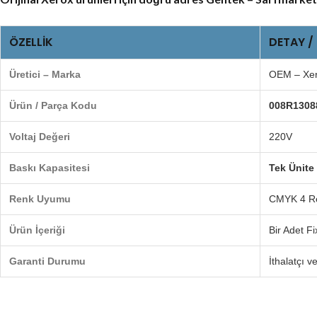
ÖZELLIK
DETAY /
Üretici – Marka
OEM – Xero
Ürün / Parça Kodu
008R1308
Voltaj Değeri
220V
Baskı Kapasitesi
Tek Ünite 
Renk Uyumu
CMYK 4 Re
Ürün İçeriği
Bir Adet Fi
Garanti Durumu
İthalatçı v