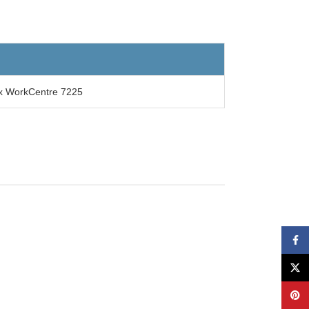
x WorkCentre 7225
Face
X
Pinte