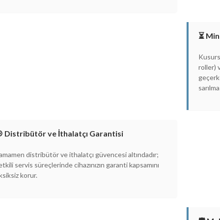
⏳ Min
Kusurs
roller)
geçerke
sarılma
 Distribütör ve İthalatçı Garantisi
amamen distribütör ve ithalatçı güvencesi altındadır;
etkili servis süreçlerinde cihazınızın garanti kapsamını
ksiksiz korur.