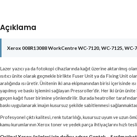
Açıklama
Xerox 008R13088 WorkCentre WC-7120, WC-7125, WC-7220 
Lazer yazıcı ya da fotokopi cihazlarında kağıt üzerine aktarılmış ola
ısıtıcı ünite olarak geçmekle birlikte Fuser Unit ya da Fixing Unit ol
aralığında ısı üretir. Ünitenin iki ana ekipmanından birisi içerisinde
yapılmış ve baskı işlemini sağlayan Pressroller’dir. Her iki ürün ünit
geçen kağıt fuser birimine yönlendirilir. Burada heatroller tarafından
baskı uygulanarak imajın kusursuz şekilde sabitlenmesi sağlanmaktad
Profesyonel çıktı kalitesi, renk tutarlılığı, kusursuz uyum ve uzun ö
kamu kurumlarının Xerox toner ve yedek parça ihtiyaçlarını hızlı tesli
Orijinal Xerox ürünleri için doğru adres Gentek – Sarfmarke