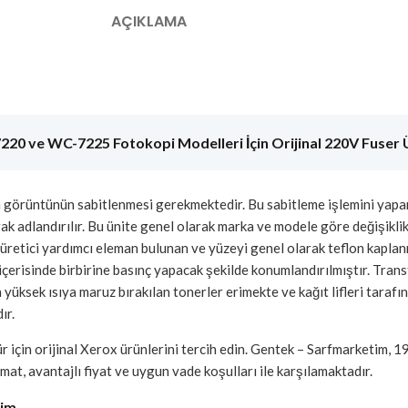
AÇIKLAMA
ve WC-7225 Fotokopi Modelleri İçin Orijinal 220V Fuser Ü
n görüntünün sabitlenmesi gerekmektedir. Bu sabitleme işlemini yapan 
arak adlandırılır. Bu ünite genel olarak marka ve modele göre değişikl
 ısı üretici yardımcı eleman bulunan ve yüzeyi genel olarak teflon kapl
e içerisinde birbirine basınç yapacak şekilde konumlandırılmıştır. Tra
 yüksek ısıya maruz bırakılan tonerler erimekte ve kağıt lifleri tarafı
ır.
mür için orijinal Xerox ürünlerini tercih edin. Gentek – Sarfmarketim,
mat, avantajlı fiyat ve uygun vade koşulları ile karşılamaktadır.
tim