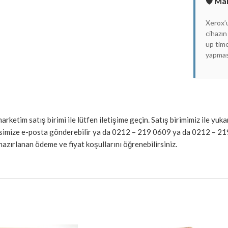
🛡️ Ma
Xerox’u
cihazın
up time
yapması
fmarketim satış birimi ile lütfen iletişime geçin. Satış birimimiz ile
resimize e-posta gönderebilir ya da 0212 – 219 0609 ya da 0212 – 21
zırlanan ödeme ve fiyat koşullarını öğrenebilirsiniz.