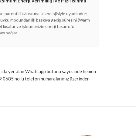
ksimum Enerji Verimliliği ve Hızlı Isınma
n patentli hızlı ısıtma teknolojisiyle uyumludur;
 uyku modundan ilk baskıya geçiş süresini (Warm-
) kısaltır ve işletmenizin enerji tasarrufu
nı sağlar.
 yukarıda yer alan Whatsapp butonu sayesinde hemen
9 0685 no’lu telefon numaralarımız üzerinden