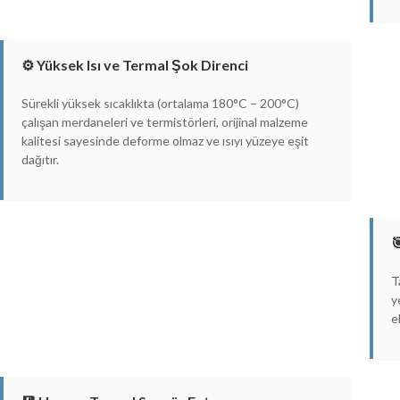
⚙️ Yüksek Isı ve Termal Şok Direnci
Sürekli yüksek sıcaklıkta (ortalama 180°C – 200°C)
çalışan merdaneleri ve termistörleri, orijinal malzeme
kalitesi sayesinde deforme olmaz ve ısıyı yüzeye eşit
dağıtır.

T
y
e