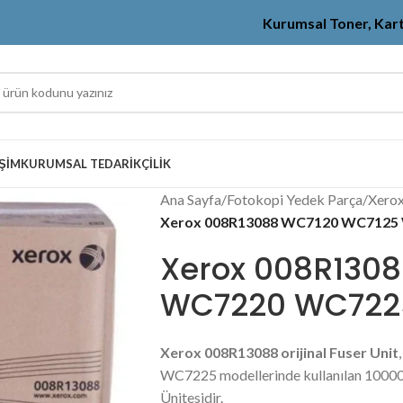
Kurumsal Toner, Kar
IŞIM
KURUMSAL TEDARIKÇILIK
Ana Sayfa
/
Fotokopi Yedek Parça
/
Xerox
Xerox 008R13088 WC7120 WC7125 
Xerox 008R130
WC7220 WC7225
Xerox 008R13088 orijinal Fuser Unit
WC7225 modellerinde kullanılan 100000
Ünitesidir.