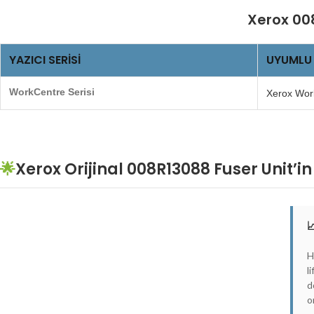
Xerox 008
YAZICI SERISI
UYUMLU
WorkCentre Serisi
Xerox Wor
🌟
Xerox Orijinal 008R13088 Fuser Unit’in

H
l
d
o