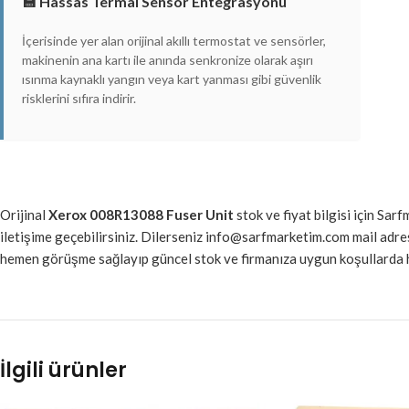
💾 Hassas Termal Sensör Entegrasyonu
İçerisinde yer alan orijinal akıllı termostat ve sensörler,
makinenin ana kartı ile anında senkronize olarak aşırı
ısınma kaynaklı yangın veya kart yanması gibi güvenlik
risklerini sıfıra indirir.
Orijinal
Xerox 008R13088 Fuser Unit
stok ve fiyat bilgisi için Sar
iletişime geçebilirsiniz. Dilerseniz info@sarfmarketim.com mail ad
hemen görüşme sağlayıp güncel stok ve firmanıza uygun koşullarda ha
İlgili ürünler