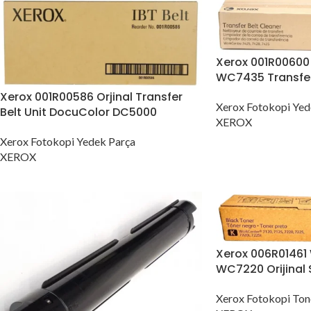
Xerox 001R0060
WC7435 Transfer
Xerox 001R00586 Orjinal Transfer
Xerox Fotokopi Yed
Belt Unit DocuColor DC5000
XEROX
Xerox Fotokopi Yedek Parça
XEROX
Xerox 006R0146
WC7220 Orijinal 
Xerox Fotokopi Ton