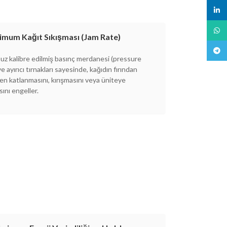
linked
What
imum Kağıt Sıkışması (Jam Rate)
Teleg
uz kalibre edilmiş basınç merdanesi (pressure
 ve ayırıcı tırnakları sayesinde, kağıdın fırından
n katlanmasını, kırışmasını veya üniteye
sını engeller.