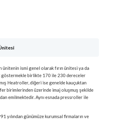
nitesi
ünitenin ismi genel olarak fırın ünitesi ya da
ik göstermekle birlikte 170 ile 230 dereceler
anmış Heatroller, diğeri ise genelde kauçuktan
nsfer birimlerinden üzerinde imaj oluşmuş şekilde
ndan emilmektedir. Aynı esnada pressroller ile
 1991 yılından günümüze kurumsal firmaların ve