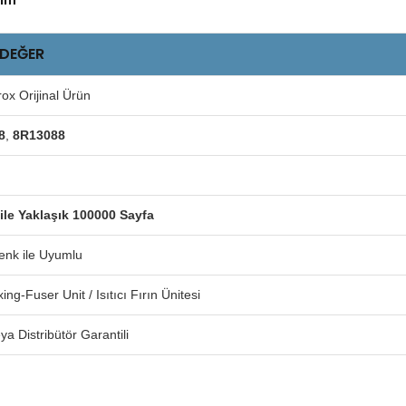
 DEĞER
x Orijinal Ürün
8
,
8R13088
ile Yaklaşık 100000 Sayfa
nk ile Uyumlu
xing-Fuser Unit / Isıtıcı Fırın Ünitesi
eya Distribütör Garantili