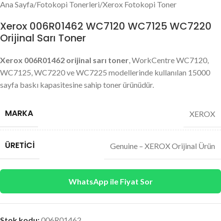
Ana Sayfa
/
Fotokopi Tonerleri
/
Xerox Fotokopi Toner
Xerox 006R01462 WC7120 WC7125 WC7220
Orijinal Sarı Toner
Xerox 006R01462 orijinal sarı toner
, WorkCentre WC7120,
WC7125, WC7220 ve WC7225 modellerinde kullanılan 15000
sayfa baskı kapasitesine sahip toner ürünüdür.
MARKA
XEROX
ÜRETICI
Genuine – XEROX Orijinal Ürün
WhatsApp ile Fiyat Sor
Stok kodu:
006R01462