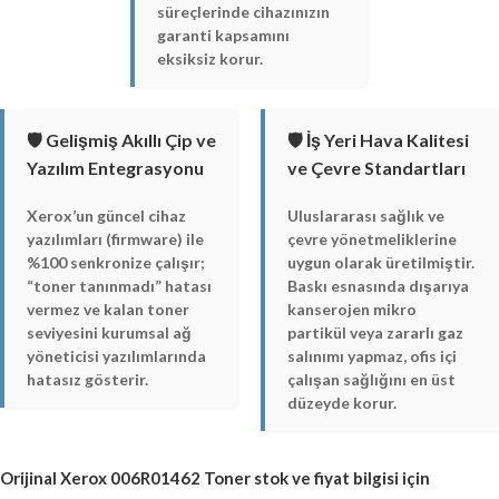
süreçlerinde cihazınızın
garanti kapsamını
eksiksiz korur.
🛡️ Gelişmiş Akıllı Çip ve
🛡️ İş Yeri Hava Kalitesi
Yazılım Entegrasyonu
ve Çevre Standartları
Xerox’un güncel cihaz
Uluslararası sağlık ve
yazılımları (firmware) ile
çevre yönetmeliklerine
%100 senkronize çalışır;
uygun olarak üretilmiştir.
“toner tanınmadı” hatası
Baskı esnasında dışarıya
vermez ve kalan toner
kanserojen mikro
seviyesini kurumsal ağ
partikül veya zararlı gaz
yöneticisi yazılımlarında
salınımı yapmaz, ofis içi
hatasız gösterir.
çalışan sağlığını en üst
düzeyde korur.
Orijinal
Xerox 006R01462 Toner
stok ve fiyat bilgisi için