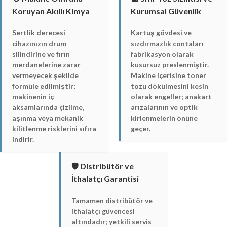
Koruyan Akıllı Kimya
Kurumsal Güvenlik
Sertlik derecesi
Kartuş gövdesi ve
cihazınızın drum
sızdırmazlık contaları
silindirine ve fırın
fabrikasyon olarak
merdanelerine zarar
kusursuz preslenmiştir.
vermeyecek şekilde
Makine içerisine toner
formüle edilmiştir;
tozu dökülmesini kesin
makinenin iç
olarak engeller; anakart
aksamlarında çizilme,
arızalarının ve optik
aşınma veya mekanik
kirlenmelerin önüne
kilitlenme risklerini sıfıra
geçer.
indirir.
🛡️ Distribütör ve
İthalatçı Garantisi
Tamamen distribütör ve
ithalatçı güvencesi
altındadır; yetkili servis