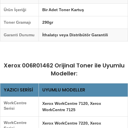
Ürün İçeriği
Bir Adet Toner Kartuş
Toner Gramajı
290gr
Garanti Durumu
İthalatçı veya Distribütör Garantili
Xerox 006R01462 Orijinal Toner ile Uyumlu
Modeller:
YAZICI SERISI
UYUMLU MODELLER
WorkCentre
Xerox WorkCentre 7120, Xerox
Serisi
WorkCentre 7125
WorkCentre
Xerox WorkCentre 7220, Xerox