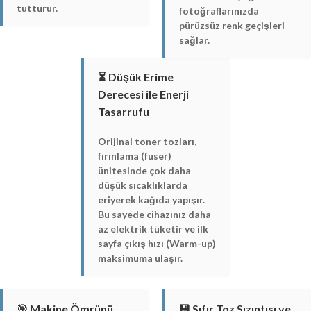
tutturur.
fotoğraflarınızda
pürüzsüz renk geçişleri
sağlar.
⏳ Düşük Erime
Derecesi ile Enerji
Tasarrufu
Orijinal toner tozları,
fırınlama (fuser)
ünitesinde çok daha
düşük sıcaklıklarda
eriyerek kağıda yapışır.
Bu sayede cihazınız daha
az elektrik tüketir ve ilk
sayfa çıkış hızı (Warm-up)
maksimuma ulaşır.
🎯 Makine Ömrünü
💾 Sıfır Toz Sızıntısı ve