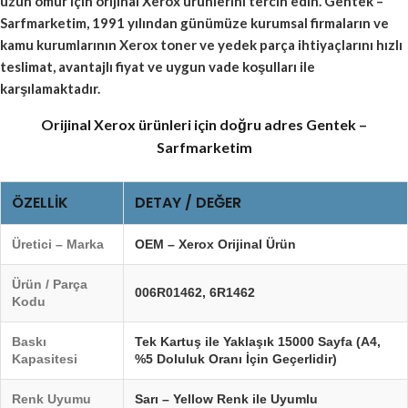
uzun ömür için orijinal Xerox ürünlerini tercih edin. Gentek –
Sarfmarketim, 1991 yılından günümüze kurumsal firmaların ve
kamu kurumlarının Xerox toner ve yedek parça ihtiyaçlarını hızlı
teslimat, avantajlı fiyat ve uygun vade koşulları ile
karşılamaktadır.
Orijinal Xerox ürünleri için doğru adres Gentek –
Sarfmarketim
ÖZELLIK
DETAY / DEĞER
Üretici – Marka
OEM – Xerox Orijinal Ürün
Ürün / Parça
006R01462
,
6R1462
Kodu
Baskı
Tek Kartuş ile Yaklaşık 15000 Sayfa (A4,
Kapasitesi
%5 Doluluk Oranı İçin Geçerlidir)
Renk Uyumu
Sarı – Yellow Renk ile Uyumlu