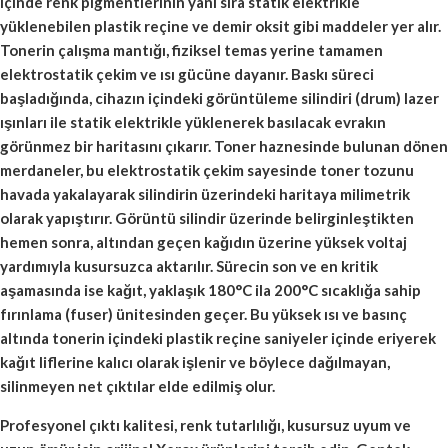
içinde renk pigmentlerinin yanı sıra statik elektrikle
yüklenebilen plastik reçine ve demir oksit gibi maddeler yer alır.
Tonerin çalışma mantığı, fiziksel temas yerine tamamen
elektrostatik çekim ve ısı gücüne dayanır. Baskı süreci
başladığında, cihazın içindeki görüntüleme silindiri (drum) lazer
ışınları ile statik elektrikle yüklenerek basılacak evrakın
görünmez bir haritasını çıkarır. Toner haznesinde bulunan dönen
merdaneler, bu elektrostatik çekim sayesinde toner tozunu
havada yakalayarak silindirin üzerindeki haritaya milimetrik
olarak yapıştırır. Görüntü silindir üzerinde belirginleştikten
hemen sonra, altından geçen kağıdın üzerine yüksek voltaj
yardımıyla kusursuzca aktarılır. Sürecin son ve en kritik
aşamasında ise kağıt, yaklaşık 180°C ila 200°C sıcaklığa sahip
fırınlama (fuser) ünitesinden geçer. Bu yüksek ısı ve basınç
altında tonerin içindeki plastik reçine saniyeler içinde eriyerek
kağıt liflerine kalıcı olarak işlenir ve böylece dağılmayan,
silinmeyen net çıktılar elde edilmiş olur.
Profesyonel çıktı kalitesi, renk tutarlılığı, kusursuz uyum ve