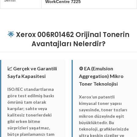
Serisi
WorkCentre 7225
🌟
Xerox 006R01462 Orijinal Tonerin
Avantajları Nelerdir?
📈 Gerçek ve Garantili
⚙️ EA (Emulsion
Sayfa Kapasitesi
Aggregation) Mikro
Toner Teknolojisi
ISO/IEC standartlarına
göre test edilmiş baskı
Xerox’un patentli
ömrünü tam olarak
kimyasal toner yapısı
karşılar; sahte veya
sayesinde, toner tozları
kalitesiz tonerlerdeki
mikron düzeyinde eşit
gibi erken bitme
büyüklüktedir. Bu
sürprizleri yaşatmaz,
teknoloji, grafiklerinizde
bütçe planlamanızı tam
ultra keskin çizgiler ve